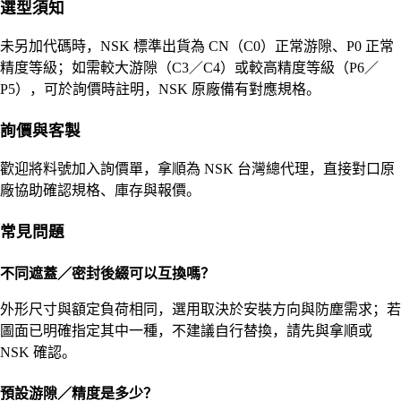
選型須知
未另加代碼時，NSK 標準出貨為 CN（C0）正常游隙、P0 正常
精度等級；如需較大游隙（C3／C4）或較高精度等級（P6／
P5），可於詢價時註明，NSK 原廠備有對應規格。
詢價與客製
歡迎將料號加入詢價單，拿順為 NSK 台灣總代理，直接對口原
廠協助確認規格、庫存與報價。
常見問題
不同遮蓋／密封後綴可以互換嗎？
外形尺寸與額定負荷相同，選用取決於安裝方向與防塵需求；若
圖面已明確指定其中一種，不建議自行替換，請先與拿順或
NSK 確認。
預設游隙／精度是多少？