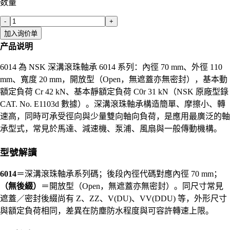
数量
-
+
加入询价单
产品说明
6014 為 NSK 深溝滾珠軸承 6014 系列：內徑 70 mm、外徑 110
mm、寬度 20 mm，開放型（Open，無遮蓋亦無密封），基本動
額定負荷 Cr 42 kN、基本靜額定負荷 C0r 31 kN（NSK 原廠型錄
CAT. No. E1103d 數據）。深溝滾珠軸承構造簡單、摩擦小、轉
速高，同時可承受徑向與少量雙向軸向負荷，是應用最廣泛的軸
承型式，常見於馬達、減速機、泵浦、風扇與一般傳動機構。
型號解讀
6014
＝深溝滾珠軸承系列碼；後段內徑代碼對應內徑 70 mm；
（無後綴）
＝開放型（Open，無遮蓋亦無密封）。同尺寸常見
遮蓋／密封後綴尚有 Z、ZZ、V(DU)、VV(DDU) 等，外形尺寸
與額定負荷相同，差異在防塵防水程度與可容許轉速上限。