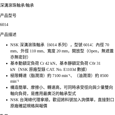
深溝滾珠軸承
/
軸承
产品型号
6014
产品描述
NSK 深溝滾珠軸承（6014 系列），型號 6014：內徑 70
mm、外徑 110 mm、寬度 20 mm，開放型（Open，無遮蓋
亦無密封）
基本動額定負荷 Cr 42 kN、基本靜額定負荷 C0r 31
kN（NSK 原廠型錄 CAT. No. E1103d 數據）
極限轉速（脂潤滑）約 7100 min⁻¹、（油潤滑）約 8500
min⁻¹
構造簡單、摩擦小、轉速高，可同時承受徑向與少量雙向
軸向負荷，是應用最廣泛的軸承型式
NSK 台灣總代理拿順，歡迎將料號加入詢價單，直接對口
原廠確認規格與報價