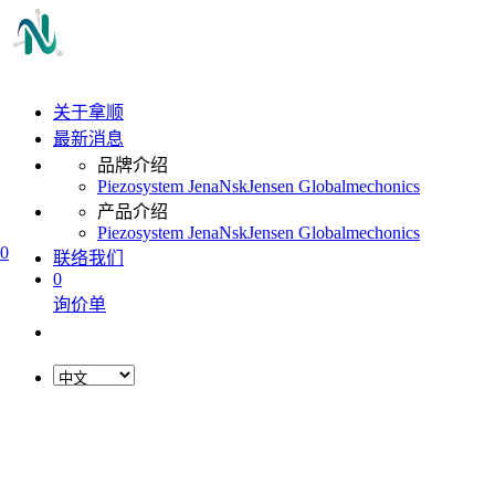
关于拿顺
最新消息
品牌介绍
Piezosystem Jena
Nsk
Jensen Global
mechonics
产品介绍
Piezosystem Jena
Nsk
Jensen Global
mechonics
0
联络我们
0
询价单
L
o
a