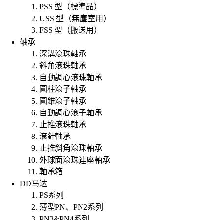
PSS 型（標準品）
USS 型（無塵室用）
FSS 型（搬送用）
轴承
深溝滾珠軸承
斜角滾珠軸承
自動調心滾珠軸承
圓柱滾子軸承
圓錐滾子軸承
自動調心滾子軸承
止推滾珠軸承
滾針軸承
止推斜角滾珠軸承
外球面滾珠連座軸承
軸承箱
DD马达
PS系列
薄型PN、PN2系列
PN3&PN4系列