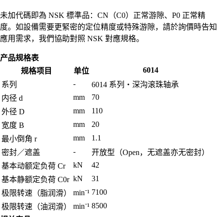
未加代碼即為 NSK 標準品：CN（C0）正常游隙、P0 正常精
度。如設備需要更緊密的定位精度或特殊游隙，請於詢價時告知
應用需求，我們協助對照 NSK 對應規格。
产品规格表
6014
规格项目
单位
-
系列
6014 系列・深沟滚珠轴承
mm
70
内径 d
mm
110
外径 D
mm
20
宽度 B
mm
1.1
最小倒角 r
-
密封／遮盖
开放型（Open，无遮盖亦无密封）
kN
42
基本动额定负荷 Cr
kN
31
基本静额定负荷 C0r
7100
min⁻¹
极限转速（脂润滑）
8500
min⁻¹
极限转速（油润滑）