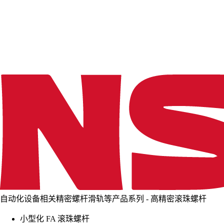
d
i
n
g
.
.
.
自动化设备相关精密螺杆滑轨等产品系列 - 高精密滚珠螺杆
小型化 FA 滚珠螺杆