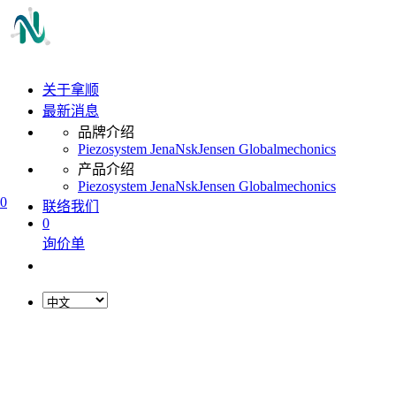
关于拿顺
最新消息
品牌介绍
Piezosystem Jena
Nsk
Jensen Global
mechonics
产品介绍
Piezosystem Jena
Nsk
Jensen Global
mechonics
0
联络我们
0
询价单
L
o
a