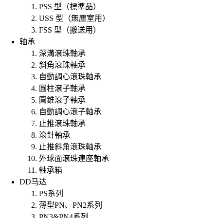
PSS 型（標準品）
USS 型（無塵室用）
FSS 型（搬送用）
轴承
深溝滾珠軸承
斜角滾珠軸承
自動調心滾珠軸承
圓柱滾子軸承
圓錐滾子軸承
自動調心滾子軸承
止推滾珠軸承
滾針軸承
止推斜角滾珠軸承
外球面滾珠連座軸承
軸承箱
DD马达
PS系列
薄型PN、PN2系列
PN3&PN4系列