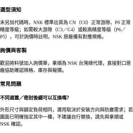
選型須知
未另加代碼時，NSK 標準出貨為 CN（C0）正常游隙、P0 正常
精度等級；如需較大游隙（C3／C4）或較高精度等級（P6／
P5），可於詢價時註明，NSK 原廠備有對應規格。
詢價與客製
歡迎將料號加入詢價單，拿順為 NSK 台灣總代理，直接對口原
廠協助確認規格、庫存與報價。
常見問題
不同遮蓋／密封後綴可以互換嗎？
外形尺寸與額定負荷相同，選用取決於安裝方向與防塵需求；若
圖面已明確指定其中一種，不建議自行替換，請先與拿順或
NSK 確認。