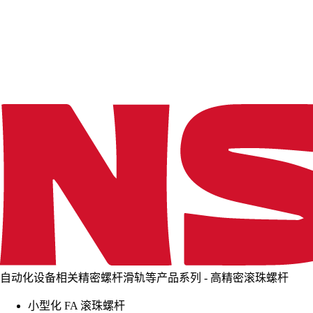
d
i
n
g
.
.
.
自动化设备相关精密螺杆滑轨等产品系列 - 高精密滚珠螺杆
小型化 FA 滚珠螺杆