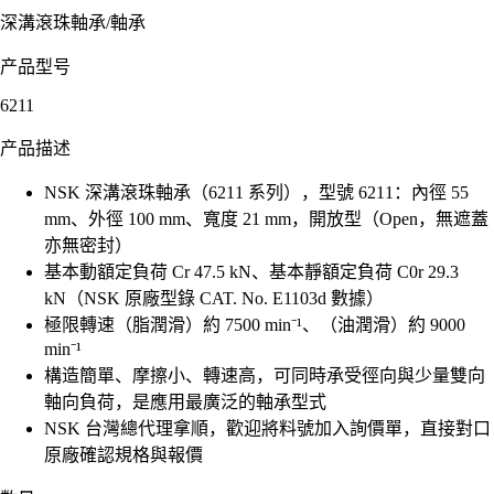
深溝滾珠軸承
/
軸承
产品型号
6211
产品描述
NSK 深溝滾珠軸承（6211 系列），型號 6211：內徑 55
mm、外徑 100 mm、寬度 21 mm，開放型（Open，無遮蓋
亦無密封）
基本動額定負荷 Cr 47.5 kN、基本靜額定負荷 C0r 29.3
kN（NSK 原廠型錄 CAT. No. E1103d 數據）
極限轉速（脂潤滑）約 7500 min⁻¹、（油潤滑）約 9000
min⁻¹
構造簡單、摩擦小、轉速高，可同時承受徑向與少量雙向
軸向負荷，是應用最廣泛的軸承型式
NSK 台灣總代理拿順，歡迎將料號加入詢價單，直接對口
原廠確認規格與報價