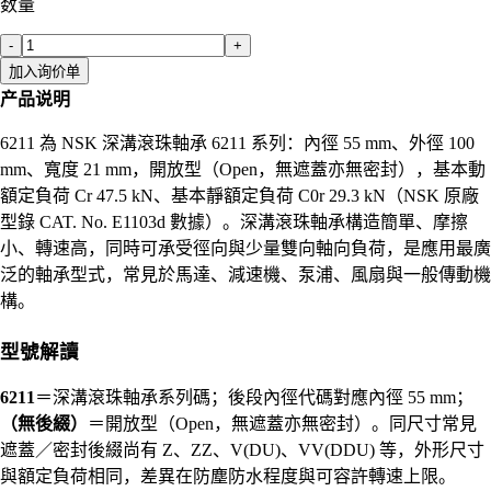
数量
-
+
加入询价单
产品说明
6211 為 NSK 深溝滾珠軸承 6211 系列：內徑 55 mm、外徑 100
mm、寬度 21 mm，開放型（Open，無遮蓋亦無密封），基本動
額定負荷 Cr 47.5 kN、基本靜額定負荷 C0r 29.3 kN（NSK 原廠
型錄 CAT. No. E1103d 數據）。深溝滾珠軸承構造簡單、摩擦
小、轉速高，同時可承受徑向與少量雙向軸向負荷，是應用最廣
泛的軸承型式，常見於馬達、減速機、泵浦、風扇與一般傳動機
構。
型號解讀
6211
＝深溝滾珠軸承系列碼；後段內徑代碼對應內徑 55 mm；
（無後綴）
＝開放型（Open，無遮蓋亦無密封）。同尺寸常見
遮蓋／密封後綴尚有 Z、ZZ、V(DU)、VV(DDU) 等，外形尺寸
與額定負荷相同，差異在防塵防水程度與可容許轉速上限。