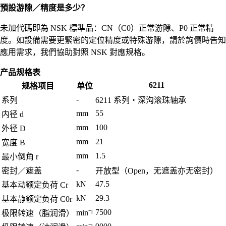
預設游隙／精度是多少？
未加代碼即為 NSK 標準品：CN（C0）正常游隙、P0 正常精
度。如設備需要更緊密的定位精度或特殊游隙，請於詢價時告知
應用需求，我們協助對照 NSK 對應規格。
产品规格表
6211
规格项目
单位
-
系列
6211 系列・深沟滚珠轴承
mm
55
内径 d
mm
100
外径 D
mm
21
宽度 B
mm
1.5
最小倒角 r
-
密封／遮盖
开放型（Open，无遮盖亦无密封）
kN
47.5
基本动额定负荷 Cr
kN
29.3
基本静额定负荷 C0r
7500
min⁻¹
极限转速（脂润滑）