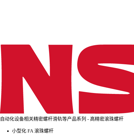
d
i
n
g
.
.
.
自动化设备相关精密螺杆滑轨等产品系列 - 高精密滚珠螺杆
小型化 FA 滚珠螺杆