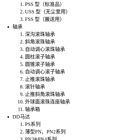
PSS 型（标准品）
USS 型（无尘室用）
FSS 型（搬送用）
轴承
深沟滚珠轴承
斜角滚珠轴承
自动调心滚珠轴承
圆柱滚子轴承
圆锥滚子轴承
自动调心滚子轴承
止推滚珠轴承
滚针轴承
止推斜角滚珠轴承
外球面滚珠连座轴承
轴承箱
DD马达
PS系列
薄型PN、PN2系列
PN3&PN4系列