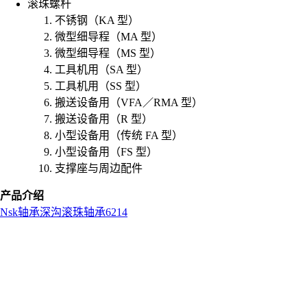
滚珠螺杆
不锈钢（KA 型）
微型细导程（MA 型）
微型细导程（MS 型）
工具机用（SA 型）
工具机用（SS 型）
搬送设备用（VFA／RMA 型）
搬送设备用（R 型）
小型设备用（传统 FA 型）
小型设备用（FS 型）
支撑座与周边配件
产品介绍
Nsk
轴承
深沟滚珠轴承
6214
L
o
a
d
i
n