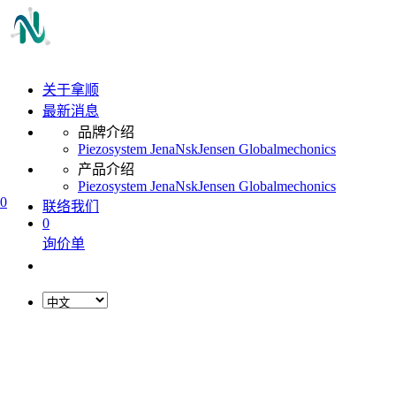
关于拿顺
最新消息
品牌介绍
Piezosystem Jena
Nsk
Jensen Global
mechonics
产品介绍
Piezosystem Jena
Nsk
Jensen Global
mechonics
0
联络我们
0
询价单
L
o
a