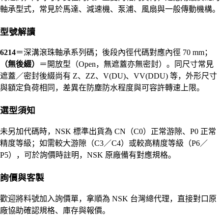
軸承型式，常見於馬達、減速機、泵浦、風扇與一般傳動機構。
型號解讀
6214
＝深溝滾珠軸承系列碼；後段內徑代碼對應內徑 70 mm；
（無後綴）
＝開放型（Open，無遮蓋亦無密封）。同尺寸常見
遮蓋／密封後綴尚有 Z、ZZ、V(DU)、VV(DDU) 等，外形尺寸
與額定負荷相同，差異在防塵防水程度與可容許轉速上限。
選型須知
未另加代碼時，NSK 標準出貨為 CN（C0）正常游隙、P0 正常
精度等級；如需較大游隙（C3／C4）或較高精度等級（P6／
P5），可於詢價時註明，NSK 原廠備有對應規格。
詢價與客製
歡迎將料號加入詢價單，拿順為 NSK 台灣總代理，直接對口原
廠協助確認規格、庫存與報價。