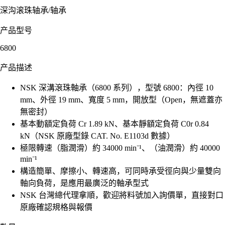
深沟滚珠轴承
/
轴承
产品型号
6800
产品描述
NSK 深溝滾珠軸承（6800 系列），型號 6800：內徑 10
mm、外徑 19 mm、寬度 5 mm，開放型（Open，無遮蓋亦
無密封）
基本動額定負荷 Cr 1.89 kN、基本靜額定負荷 C0r 0.84
kN（NSK 原廠型錄 CAT. No. E1103d 數據）
極限轉速（脂潤滑）約 34000 min⁻¹、（油潤滑）約 40000
min⁻¹
構造簡單、摩擦小、轉速高，可同時承受徑向與少量雙向
軸向負荷，是應用最廣泛的軸承型式
NSK 台灣總代理拿順，歡迎將料號加入詢價單，直接對口
原廠確認規格與報價