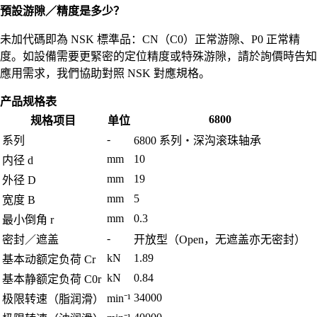
預設游隙／精度是多少？
未加代碼即為 NSK 標準品：CN（C0）正常游隙、P0 正常精
度。如設備需要更緊密的定位精度或特殊游隙，請於詢價時告知
應用需求，我們協助對照 NSK 對應規格。
产品规格表
6800
规格项目
单位
-
系列
6800 系列・深沟滚珠轴承
mm
10
内径 d
mm
19
外径 D
mm
5
宽度 B
mm
0.3
最小倒角 r
-
密封／遮盖
开放型（Open，无遮盖亦无密封）
kN
1.89
基本动额定负荷 Cr
kN
0.84
基本静额定负荷 C0r
34000
min⁻¹
极限转速（脂润滑）