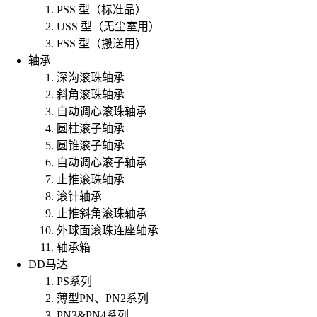
PSS 型（标准品）
USS 型（无尘室用）
FSS 型（搬送用）
轴承
深沟滚珠轴承
斜角滚珠轴承
自动调心滚珠轴承
圆柱滚子轴承
圆锥滚子轴承
自动调心滚子轴承
止推滚珠轴承
滚针轴承
止推斜角滚珠轴承
外球面滚珠连座轴承
轴承箱
DD马达
PS系列
薄型PN、PN2系列
PN3&PN4系列