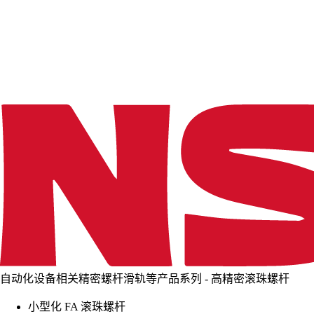
d
i
n
g
.
.
.
自动化设备相关精密螺杆滑轨等产品系列 - 高精密滚珠螺杆
小型化 FA 滚珠螺杆