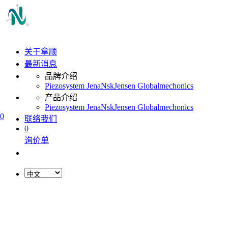
关于拿顺
最新消息
品牌介绍
Piezosystem Jena
Nsk
Jensen Global
mechonics
产品介绍
Piezosystem Jena
Nsk
Jensen Global
mechonics
0
联络我们
0
询价单
L
o
a