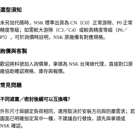
選型須知
未另加代碼時，NSK 標準出貨為 CN（C0）正常游隙、P0 正常
精度等級；如需較大游隙（C3／C4）或較高精度等級（P6／
P5），可於詢價時註明，NSK 原廠備有對應規格。
詢價與客製
歡迎將料號加入詢價單，拿順為 NSK 台灣總代理，直接對口原
廠協助確認規格、庫存與報價。
常見問題
不同遮蓋／密封後綴可以互換嗎？
外形尺寸與額定負荷相同，選用取決於安裝方向與防塵需求；若
圖面已明確指定其中一種，不建議自行替換，請先與拿順或
NSK 確認。