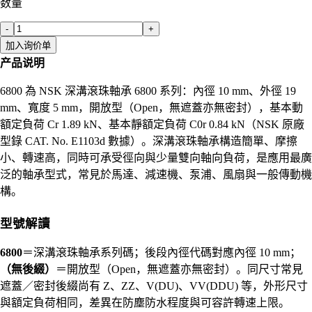
数量
-
+
加入询价单
产品说明
6800 為 NSK 深溝滾珠軸承 6800 系列：內徑 10 mm、外徑 19
mm、寬度 5 mm，開放型（Open，無遮蓋亦無密封），基本動
額定負荷 Cr 1.89 kN、基本靜額定負荷 C0r 0.84 kN（NSK 原廠
型錄 CAT. No. E1103d 數據）。深溝滾珠軸承構造簡單、摩擦
小、轉速高，同時可承受徑向與少量雙向軸向負荷，是應用最廣
泛的軸承型式，常見於馬達、減速機、泵浦、風扇與一般傳動機
構。
型號解讀
6800
＝深溝滾珠軸承系列碼；後段內徑代碼對應內徑 10 mm；
（無後綴）
＝開放型（Open，無遮蓋亦無密封）。同尺寸常見
遮蓋／密封後綴尚有 Z、ZZ、V(DU)、VV(DDU) 等，外形尺寸
與額定負荷相同，差異在防塵防水程度與可容許轉速上限。