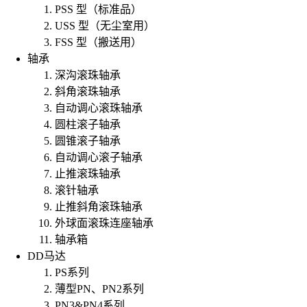
PSS 型（标准品）
USS 型（无尘室用）
FSS 型（搬送用）
轴承
深沟滚珠轴承
斜角滚珠轴承
自动调心滚珠轴承
圆柱滚子轴承
圆锥滚子轴承
自动调心滚子轴承
止推滚珠轴承
滚针轴承
止推斜角滚珠轴承
外球面滚珠连座轴承
轴承箱
DD马达
PS系列
薄型PN、PN2系列
PN3&PN4系列