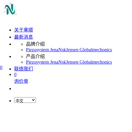
关于拿顺
最新消息
品牌介绍
Piezosystem Jena
Nsk
Jensen Global
mechonics
产品介绍
Piezosystem Jena
Nsk
Jensen Global
mechonics
0
联络我们
0
询价单
L
o
a