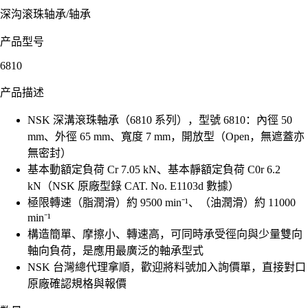
深沟滚珠轴承
/
轴承
产品型号
6810
产品描述
NSK 深溝滾珠軸承（6810 系列），型號 6810：內徑 50
mm、外徑 65 mm、寬度 7 mm，開放型（Open，無遮蓋亦
無密封）
基本動額定負荷 Cr 7.05 kN、基本靜額定負荷 C0r 6.2
kN（NSK 原廠型錄 CAT. No. E1103d 數據）
極限轉速（脂潤滑）約 9500 min⁻¹、（油潤滑）約 11000
min⁻¹
構造簡單、摩擦小、轉速高，可同時承受徑向與少量雙向
軸向負荷，是應用最廣泛的軸承型式
NSK 台灣總代理拿順，歡迎將料號加入詢價單，直接對口
原廠確認規格與報價