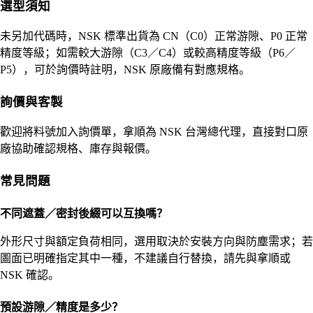
選型須知
未另加代碼時，NSK 標準出貨為 CN（C0）正常游隙、P0 正常
精度等級；如需較大游隙（C3／C4）或較高精度等級（P6／
P5），可於詢價時註明，NSK 原廠備有對應規格。
詢價與客製
歡迎將料號加入詢價單，拿順為 NSK 台灣總代理，直接對口原
廠協助確認規格、庫存與報價。
常見問題
不同遮蓋／密封後綴可以互換嗎？
外形尺寸與額定負荷相同，選用取決於安裝方向與防塵需求；若
圖面已明確指定其中一種，不建議自行替換，請先與拿順或
NSK 確認。
預設游隙／精度是多少？