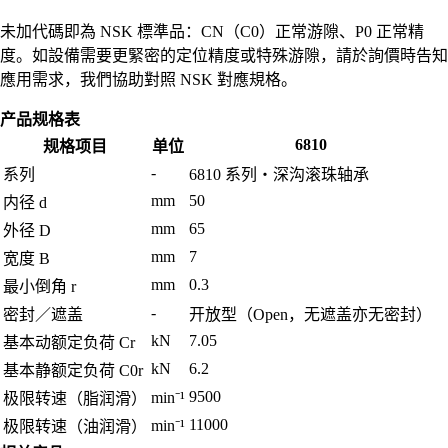
未加代碼即為 NSK 標準品：CN（C0）正常游隙、P0 正常精
度。如設備需要更緊密的定位精度或特殊游隙，請於詢價時告知
應用需求，我們協助對照 NSK 對應規格。
产品规格表
6810
规格项目
单位
-
系列
6810 系列・深沟滚珠轴承
mm
50
内径 d
mm
65
外径 D
mm
7
宽度 B
mm
0.3
最小倒角 r
-
密封／遮盖
开放型（Open，无遮盖亦无密封）
kN
7.05
基本动额定负荷 Cr
kN
6.2
基本静额定负荷 C0r
9500
min⁻¹
极限转速（脂润滑）
11000
min⁻¹
极限转速（油润滑）