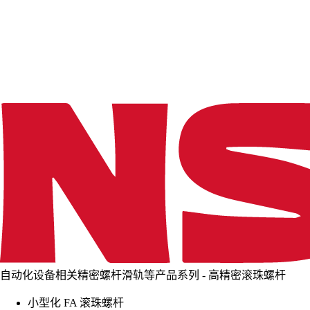
d
i
n
g
.
.
.
自动化设备相关精密螺杆滑轨等产品系列 - 高精密滚珠螺杆
小型化 FA 滚珠螺杆