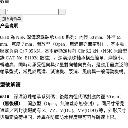
数量
-
+
加入询价单
产品说明
6810 為 NSK 深溝滾珠軸承 6810 系列：內徑 50 mm、外徑 65
mm、寬度 7 mm，開放型（Open，無遮蓋亦無密封），基本動
額定負荷 Cr 7.05 kN、基本靜額定負荷 C0r 6.2 kN（NSK 原廠型
錄 CAT. No. E1103d 數據）。深溝滾珠軸承構造簡單、摩擦小、
轉速高，同時可承受徑向與少量雙向軸向負荷，是應用最廣泛的
軸承型式，常見於馬達、減速機、泵浦、風扇與一般傳動機構。
型號解讀
6810
＝深溝滾珠軸承系列碼；後段內徑代碼對應內徑 50 mm；
（無後綴）
＝開放型（Open，無遮蓋亦無密封）。同尺寸常見
遮蓋／密封後綴尚有 Z、ZZ、V(DU)、VV(DDU) 等，外形尺寸
與額定負荷相同，差異在防塵防水程度與可容許轉速上限。