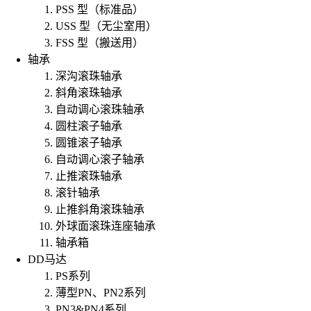
PSS 型（标准品）
USS 型（无尘室用）
FSS 型（搬送用）
轴承
深沟滚珠轴承
斜角滚珠轴承
自动调心滚珠轴承
圆柱滚子轴承
圆锥滚子轴承
自动调心滚子轴承
止推滚珠轴承
滚针轴承
止推斜角滚珠轴承
外球面滚珠连座轴承
轴承箱
DD马达
PS系列
薄型PN、PN2系列
PN3&PN4系列