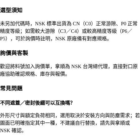
選型須知
未另加代碼時，NSK 標準出貨為 CN（C0）正常游隙、P0 正常
精度等級；如需較大游隙（C3／C4）或較高精度等級（P6／
P5），可於詢價時註明，NSK 原廠備有對應規格。
詢價與客製
歡迎將料號加入詢價單，拿順為 NSK 台灣總代理，直接對口原
廠協助確認規格、庫存與報價。
常見問題
不同遮蓋／密封後綴可以互換嗎？
外形尺寸與額定負荷相同，選用取決於安裝方向與防塵需求；若
圖面已明確指定其中一種，不建議自行替換，請先與拿順或
NSK 確認。