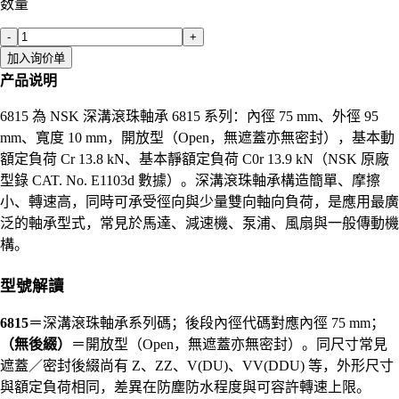
数量
-
+
加入询价单
产品说明
6815 為 NSK 深溝滾珠軸承 6815 系列：內徑 75 mm、外徑 95
mm、寬度 10 mm，開放型（Open，無遮蓋亦無密封），基本動
額定負荷 Cr 13.8 kN、基本靜額定負荷 C0r 13.9 kN（NSK 原廠
型錄 CAT. No. E1103d 數據）。深溝滾珠軸承構造簡單、摩擦
小、轉速高，同時可承受徑向與少量雙向軸向負荷，是應用最廣
泛的軸承型式，常見於馬達、減速機、泵浦、風扇與一般傳動機
構。
型號解讀
6815
＝深溝滾珠軸承系列碼；後段內徑代碼對應內徑 75 mm；
（無後綴）
＝開放型（Open，無遮蓋亦無密封）。同尺寸常見
遮蓋／密封後綴尚有 Z、ZZ、V(DU)、VV(DDU) 等，外形尺寸
與額定負荷相同，差異在防塵防水程度與可容許轉速上限。