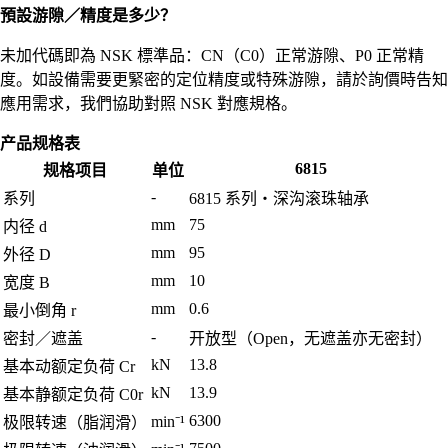
預設游隙／精度是多少？
未加代碼即為 NSK 標準品：CN（C0）正常游隙、P0 正常精
度。如設備需要更緊密的定位精度或特殊游隙，請於詢價時告知
應用需求，我們協助對照 NSK 對應規格。
产品规格表
6815
规格项目
单位
-
系列
6815 系列・深沟滚珠轴承
mm
75
内径 d
mm
95
外径 D
mm
10
宽度 B
mm
0.6
最小倒角 r
-
密封／遮盖
开放型（Open，无遮盖亦无密封）
kN
13.8
基本动额定负荷 Cr
kN
13.9
基本静额定负荷 C0r
6300
min⁻¹
极限转速（脂润滑）