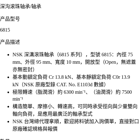
深沟滚珠轴承
/
轴承
产品型号
6815
产品描述
NSK 深溝滾珠軸承（6815 系列），型號 6815：內徑 75
mm、外徑 95 mm、寬度 10 mm，開放型（Open，無遮蓋
亦無密封）
基本動額定負荷 Cr 13.8 kN、基本靜額定負荷 C0r 13.9
kN（NSK 原廠型錄 CAT. No. E1103d 數據）
極限轉速（脂潤滑）約 6300 min⁻¹、（油潤滑）約 7500
min⁻¹
構造簡單、摩擦小、轉速高，可同時承受徑向與少量雙向
軸向負荷，是應用最廣泛的軸承型式
NSK 台灣總代理拿順，歡迎將料號加入詢價單，直接對口
原廠確認規格與報價