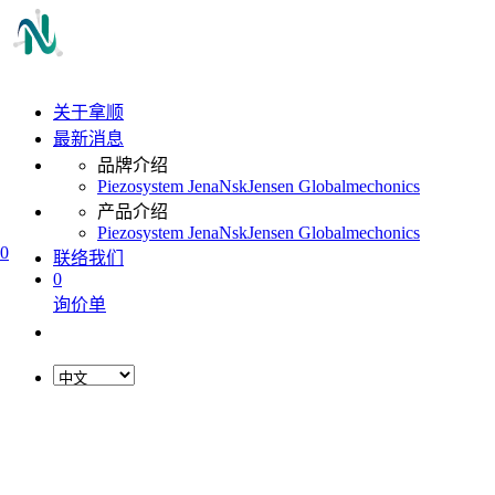
关于拿顺
最新消息
品牌介绍
Piezosystem Jena
Nsk
Jensen Global
mechonics
产品介绍
Piezosystem Jena
Nsk
Jensen Global
mechonics
0
联络我们
0
询价单
L
o
a