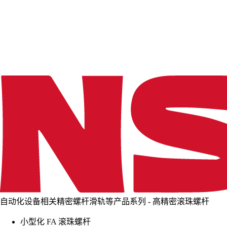
d
i
n
g
.
.
.
自动化设备相关精密螺杆滑轨等产品系列 - 高精密滚珠螺杆
小型化 FA 滚珠螺杆