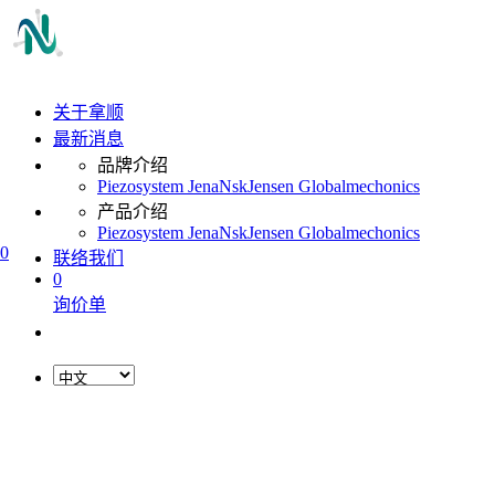
关于拿顺
最新消息
品牌介绍
Piezosystem Jena
Nsk
Jensen Global
mechonics
产品介绍
Piezosystem Jena
Nsk
Jensen Global
mechonics
0
联络我们
0
询价单
L
o
a