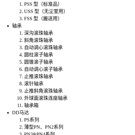
PSS 型（标准品）
USS 型（无尘室用）
FSS 型（搬送用）
轴承
深沟滚珠轴承
斜角滚珠轴承
自动调心滚珠轴承
圆柱滚子轴承
圆锥滚子轴承
自动调心滚子轴承
止推滚珠轴承
滚针轴承
止推斜角滚珠轴承
外球面滚珠连座轴承
轴承箱
DD马达
PS系列
薄型PN、PN2系列
PN3&PN4系列