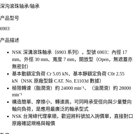
深沟滚珠轴承
/
轴承
产品型号
6903
产品描述
NSK 深溝滾珠軸承（6903 系列），型號 6903：內徑 17
mm、外徑 30 mm、寬度 7 mm，開放型（Open，無遮蓋亦
無密封）
基本動額定負荷 Cr 5.05 kN、基本靜額定負荷 C0r 2.55
kN（NSK 原廠型錄 CAT. No. E1103d 數據）
極限轉速（脂潤滑）約 24000 min⁻¹、（油潤滑）約 28000
min⁻¹
構造簡單、摩擦小、轉速高，可同時承受徑向與少量雙向
軸向負荷，是應用最廣泛的軸承型式
NSK 台灣總代理拿順，歡迎將料號加入詢價單，直接對口
原廠確認規格與報價