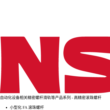
d
i
n
g
.
.
.
自动化设备相关精密螺杆滑轨等产品系列 - 高精密滚珠螺杆
小型化 FA 滚珠螺杆