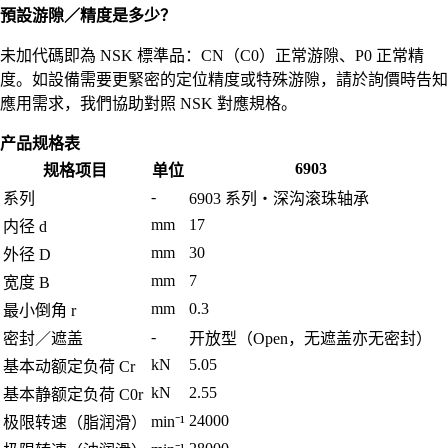
預設游隙／精度是多少？
未加代碼即為 NSK 標準品：CN（C0）正常游隙、P0 正常精
度。如設備需要更緊密的定位精度或特殊游隙，請於詢價時告知
應用需求，我們協助對照 NSK 對應規格。
产品规格表
6903
规格项目
单位
-
系列
6903 系列・深沟滚珠轴承
mm
17
内径 d
mm
30
外径 D
mm
7
宽度 B
mm
0.3
最小倒角 r
-
密封／遮盖
开放型（Open，无遮盖亦无密封）
kN
5.05
基本动额定负荷 Cr
kN
2.55
基本静额定负荷 C0r
24000
min⁻¹
极限转速（脂润滑）