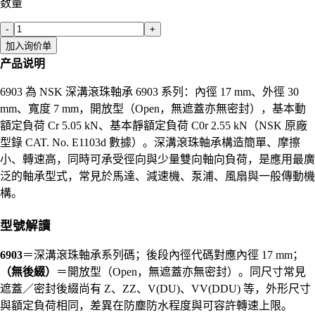
数量
-
+
加入询价单
产品说明
6903 為 NSK 深溝滾珠軸承 6903 系列：內徑 17 mm、外徑 30
mm、寬度 7 mm，開放型（Open，無遮蓋亦無密封），基本動
額定負荷 Cr 5.05 kN、基本靜額定負荷 C0r 2.55 kN（NSK 原廠
型錄 CAT. No. E1103d 數據）。深溝滾珠軸承構造簡單、摩擦
小、轉速高，同時可承受徑向與少量雙向軸向負荷，是應用最廣
泛的軸承型式，常見於馬達、減速機、泵浦、風扇與一般傳動機
構。
型號解讀
6903
＝深溝滾珠軸承系列碼；後段內徑代碼對應內徑 17 mm；
（無後綴）
＝開放型（Open，無遮蓋亦無密封）。同尺寸常見
遮蓋／密封後綴尚有 Z、ZZ、V(DU)、VV(DDU) 等，外形尺寸
與額定負荷相同，差異在防塵防水程度與可容許轉速上限。