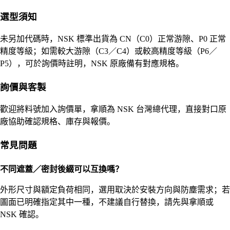
選型須知
未另加代碼時，NSK 標準出貨為 CN（C0）正常游隙、P0 正常
精度等級；如需較大游隙（C3／C4）或較高精度等級（P6／
P5），可於詢價時註明，NSK 原廠備有對應規格。
詢價與客製
歡迎將料號加入詢價單，拿順為 NSK 台灣總代理，直接對口原
廠協助確認規格、庫存與報價。
常見問題
不同遮蓋／密封後綴可以互換嗎？
外形尺寸與額定負荷相同，選用取決於安裝方向與防塵需求；若
圖面已明確指定其中一種，不建議自行替換，請先與拿順或
NSK 確認。