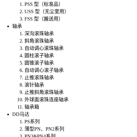
PSS 型（标准品）
USS 型（无尘室用）
FSS 型（搬送用）
轴承
深沟滚珠轴承
斜角滚珠轴承
自动调心滚珠轴承
圆柱滚子轴承
圆锥滚子轴承
自动调心滚子轴承
止推滚珠轴承
滚针轴承
止推斜角滚珠轴承
外球面滚珠连座轴承
轴承箱
DD马达
PS系列
薄型PN、PN2系列
PN3&PN4系列