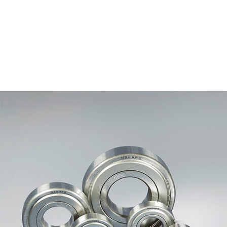
o
a
d
i
n
g
.
.
.