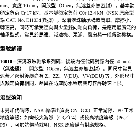
mm、寬度 10 mm，開放型（Open，無遮蓋亦無密封），基本動
額定負荷 Cr 17 kN、基本靜額定負荷 C0r 12.4 kN（NSK 原廠型
錄 CAT. No. E1103d 數據）。深溝滾珠軸承構造簡單、摩擦小、
轉速高，同時可承受徑向與少量雙向軸向負荷，是應用最廣泛的
軸承型式，常見於馬達、減速機、泵浦、風扇與一般傳動機構。
型號解讀
16010
＝深溝滾珠軸承系列碼；後段內徑代碼對應內徑 50 mm；
（無後綴）
＝開放型（Open，無遮蓋亦無密封）。同尺寸常見
遮蓋／密封後綴尚有 Z、ZZ、V(DU)、VV(DDU) 等，外形尺寸
與額定負荷相同，差異在防塵防水程度與可容許轉速上限。
選型須知
未另加代碼時，NSK 標準出貨為 CN（C0）正常游隙、P0 正常
精度等級；如需較大游隙（C3／C4）或較高精度等級（P6／
P5），可於詢價時註明，NSK 原廠備有對應規格。