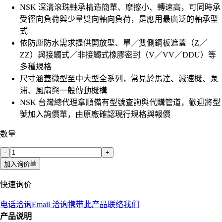
NSK 深溝滾珠軸承構造簡單、摩擦小、轉速高，可同時承
受徑向負荷與少量雙向軸向負荷，是應用最廣泛的軸承型
式
依防塵防水需求提供開放型、單／雙側鋼板遮蓋（Z／
ZZ）與接觸式／非接觸式橡膠密封（V／VV／DDU）等
多種規格
尺寸涵蓋微型至中大型全系列，常見於馬達、減速機、泵
浦、風扇與一般傳動機構
NSK 台灣總代理拿順備有型號查詢與代購管道，歡迎將型
號加入詢價單，由原廠確認現行規格與報價
数量
-
+
加入询价单
快速询价
电话洽询
Email 洽询
携带此产品联络我们
产品说明