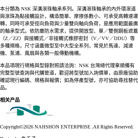
本分類為 NSK 深溝滾珠軸承系列。深溝滾珠軸承的內外環滾道
與滾珠為點接觸設計，構造簡單、摩擦係數小、可承受高轉速運
轉，同時可承受徑向負荷與少量雙向軸向負荷，是應用範圍最廣
的軸承型式。依防塵防水需求，提供開放型、單／雙側鋼板遮蓋
（Z／ZZ）與接觸式／非接觸式橡膠密封（V／VV／DDU）等
多種規格，尺寸涵蓋微型至中大型全系列，常見於馬達、減速
機、泵浦、風扇與各類一般傳動機構。
本品項現行規格與型錄對照請洽詢：NSK 台灣總代理拿順備有
完整型號查詢與代購管道，歡迎將型號加入詢價單，由原廠協助
確認現行編碼、規格與報價；如為停產型號，亦可協助尋找替代
品。
相关产品
Copyright©2026
NAHSHON ENTERPRISE .All Rights Reserved.