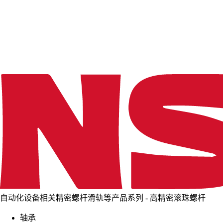
d
i
n
g
.
.
.
自动化设备相关精密螺杆滑轨等产品系列 - 高精密滚珠螺杆
轴承