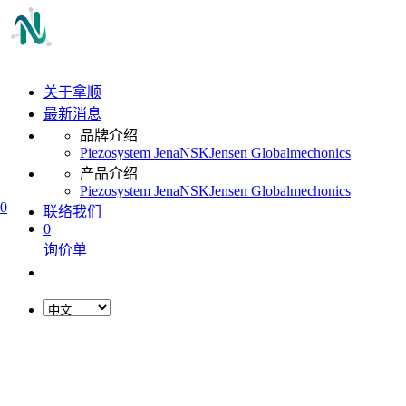
关于拿顺
最新消息
品牌介绍
Piezosystem Jena
NSK
Jensen Global
mechonics
产品介绍
Piezosystem Jena
NSK
Jensen Global
mechonics
0
联络我们
0
询价单
L
o
a