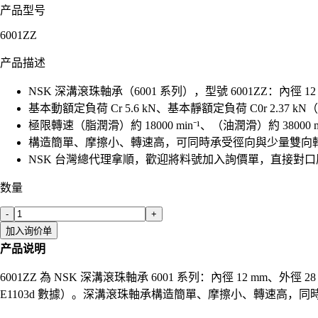
产品型号
6001ZZ
产品描述
NSK 深溝滾珠軸承（6001 系列），型號 6001ZZ：內徑 1
基本動額定負荷 Cr 5.6 kN、基本靜額定負荷 C0r 2.37 kN（N
極限轉速（脂潤滑）約 18000 min⁻¹、（油潤滑）約 38000 mi
構造簡單、摩擦小、轉速高，可同時承受徑向與少量雙向
NSK 台灣總代理拿順，歡迎將料號加入詢價單，直接對
数量
-
+
加入询价单
产品说明
6001ZZ 為 NSK 深溝滾珠軸承 6001 系列：內徑 12 mm、外徑 
E1103d 數據）。深溝滾珠軸承構造簡單、摩擦小、轉速高