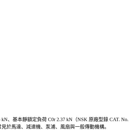
N、基本靜額定負荷 C0r 2.37 kN（NSK 原廠型錄 CAT. No.
，常見於馬達、減速機、泵浦、風扇與一般傳動機構。