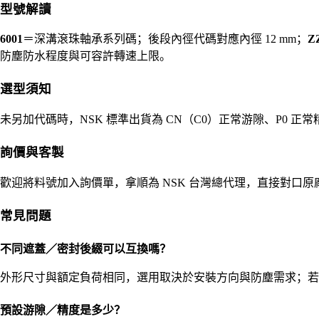
型號解讀
6001
＝深溝滾珠軸承系列碼；後段內徑代碼對應內徑 12 mm；
Z
防塵防水程度與可容許轉速上限。
選型須知
未另加代碼時，NSK 標準出貨為 CN（C0）正常游隙、P0 
詢價與客製
歡迎將料號加入詢價單，拿順為 NSK 台灣總代理，直接對口
常見問題
不同遮蓋／密封後綴可以互換嗎？
外形尺寸與額定負荷相同，選用取決於安裝方向與防塵需求；若圖
預設游隙／精度是多少？