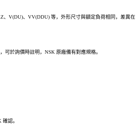
、V(DU)、VV(DDU) 等，外形尺寸與額定負荷相同，差異在
5），可於詢價時註明，NSK 原廠備有對應規格。
 確認。