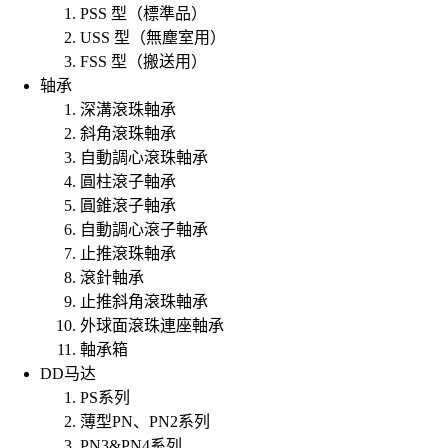
PSS 型（標準品）
USS 型（無塵室用）
FSS 型（搬送用）
轴承
深溝滾珠軸承
斜角滾珠軸承
自動調心滾珠軸承
圓柱滾子軸承
圓錐滾子軸承
自動調心滾子軸承
止推滾珠軸承
滾針軸承
止推斜角滾珠軸承
外球面滾珠連座軸承
軸承箱
DD马达
PS系列
薄型PN、PN2系列
PN3&PN4系列