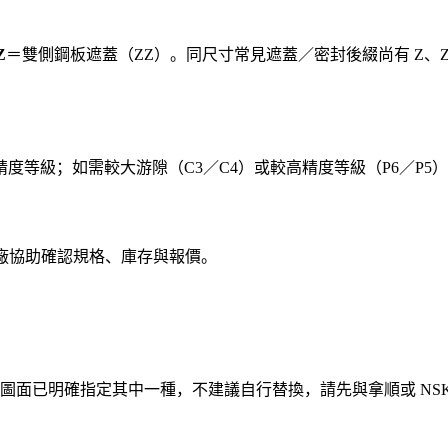
Z
＝雙側鋼板遮蓋（ZZ）。同尺寸常見遮蓋／密封後綴尚有 Z、ZZ
正常精度等級；如需較大游隙（C3／C4）或較高精度等級（P6／P
原廠協助確認規格、庫存與報價。
面已明確指定其中一種，不建議自行替換，請先與拿順或 NSK