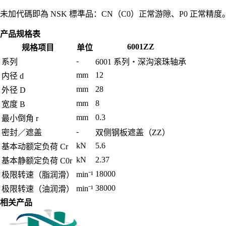
未加代碼即為 NSK 標準品：CN（C0）正常游隙、P0 正常
产品规格表
6001ZZ
规格项目
单位
-
系列
6001 系列・深沟滚珠轴承
mm
12
内径 d
mm
28
外径 D
mm
8
宽度 B
mm
0.3
最小倒角 r
-
密封／遮盖
双侧钢板遮盖（ZZ）
kN
5.6
基本动额定负荷 Cr
kN
2.37
基本静额定负荷 C0r
18000
min⁻¹
极限转速（脂润滑）
38000
min⁻¹
极限转速（油润滑）
相关产品