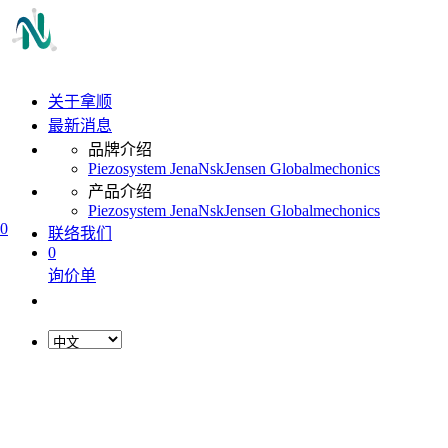
关于拿顺
最新消息
品牌介绍
Piezosystem Jena
Nsk
Jensen Global
mechonics
产品介绍
Piezosystem Jena
Nsk
Jensen Global
mechonics
0
联络我们
0
询价单
L
o
a