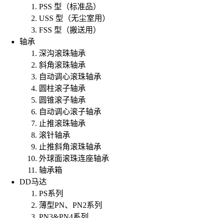
PSS 型（标准品）
USS 型（无尘室用）
FSS 型（搬送用）
轴承
深沟滚珠轴承
斜角滚珠轴承
自动调心滚珠轴承
圆柱滚子轴承
圆锥滚子轴承
自动调心滚子轴承
止推滚珠轴承
滚针轴承
止推斜角滚珠轴承
外球面滚珠连座轴承
轴承箱
DD马达
PS系列
薄型PN、PN2系列
PN3&PN4系列