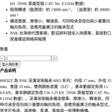
kN（NSK 原廠型錄 CAT. No. E1103d 數據）
極限轉速（脂潤滑）約 13000 min⁻¹、（油潤滑）約 28000
min⁻¹
構造簡單、摩擦小、轉速高，可同時承受徑向與少量雙向
軸向負荷，是應用最廣泛的軸承型式
NSK 台灣總代理拿順，歡迎將料號加入詢價單，直接對口
原廠確認規格與報價
数量
-
+
加入询价单
产品说明
6003ZZ 為 NSK 深溝滾珠軸承 6003 系列：內徑 17 mm、外徑 35
mm、寬度 10 mm，雙側鋼板遮蓋（ZZ），基本動額定負荷 Cr
6.6 kN、基本靜額定負荷 C0r 3.25 kN（NSK 原廠型錄 CAT. No.
E1103d 數據）。深溝滾珠軸承構造簡單、摩擦小、轉速高，同
時可承受徑向與少量雙向軸向負荷，是應用最廣泛的軸承型式，
常見於馬達、減速機、泵浦、風扇與一般傳動機構。