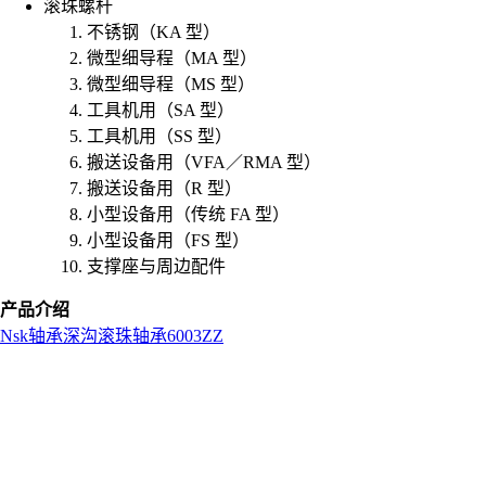
滚珠螺杆
不锈钢（KA 型）
微型细导程（MA 型）
微型细导程（MS 型）
工具机用（SA 型）
工具机用（SS 型）
搬送设备用（VFA／RMA 型）
搬送设备用（R 型）
小型设备用（传统 FA 型）
小型设备用（FS 型）
支撑座与周边配件
产品介绍
Nsk
轴承
深沟滚珠轴承
6003ZZ
L
o
a
d
i
n