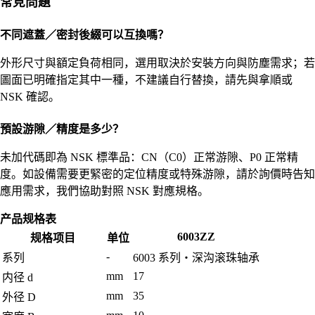
常見問題
不同遮蓋／密封後綴可以互換嗎？
外形尺寸與額定負荷相同，選用取決於安裝方向與防塵需求；若
圖面已明確指定其中一種，不建議自行替換，請先與拿順或
NSK 確認。
預設游隙／精度是多少？
未加代碼即為 NSK 標準品：CN（C0）正常游隙、P0 正常精
度。如設備需要更緊密的定位精度或特殊游隙，請於詢價時告知
應用需求，我們協助對照 NSK 對應規格。
产品规格表
6003ZZ
规格项目
单位
-
系列
6003 系列・深沟滚珠轴承
mm
17
内径 d
mm
35
外径 D