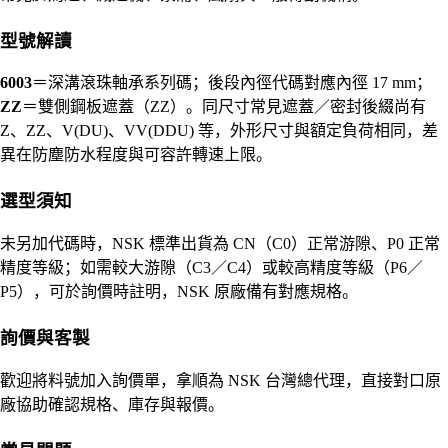
型號解讀
6003
＝深溝滾珠軸承系列碼；後段內徑代碼對應內徑 17 mm；
ZZ
＝雙側鋼板遮蓋（ZZ）。同尺寸常見遮蓋／密封後綴尚有
Z、ZZ、V(DU)、VV(DDU) 等，外形尺寸與額定負荷相同，差
異在防塵防水程度與可容許轉速上限。
選型須知
未另加代碼時，NSK 標準出貨為 CN（C0）正常游隙、P0 正常
精度等級；如需較大游隙（C3／C4）或較高精度等級（P6／
P5），可於詢價時註明，NSK 原廠備有對應規格。
詢價與客製
歡迎將料號加入詢價單，拿順為 NSK 台灣總代理，直接對口原
廠協助確認規格、庫存與報價。