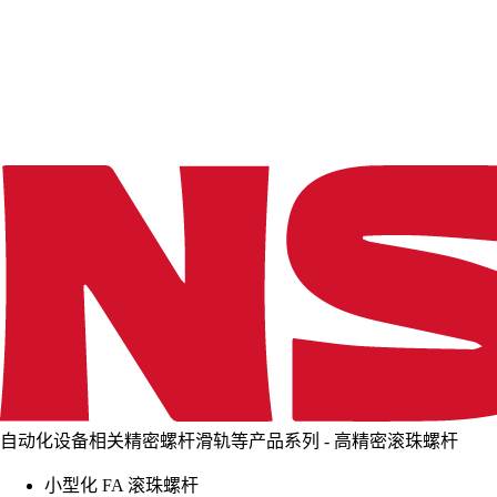
d
i
n
g
.
.
.
自动化设备相关精密螺杆滑轨等产品系列 - 高精密滚珠螺杆
小型化 FA 滚珠螺杆