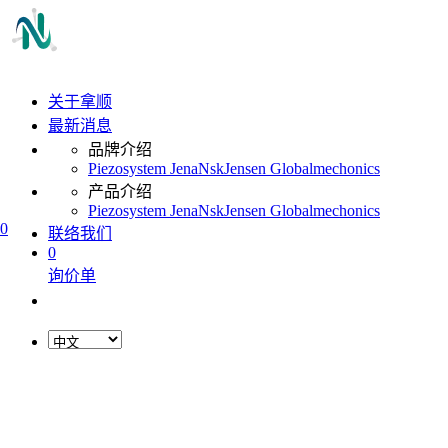
关于拿顺
最新消息
品牌介绍
Piezosystem Jena
Nsk
Jensen Global
mechonics
产品介绍
Piezosystem Jena
Nsk
Jensen Global
mechonics
0
联络我们
0
询价单
L
o
a