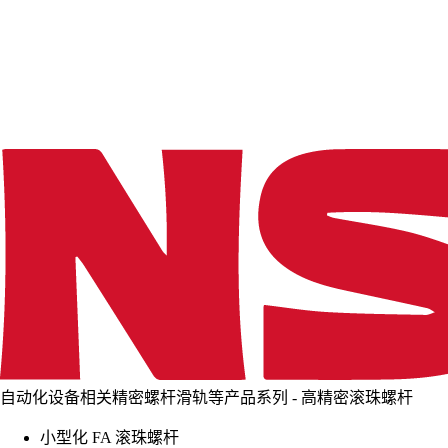
d
i
n
g
.
.
.
自动化设备相关精密螺杆滑轨等产品系列 - 高精密滚珠螺杆
小型化 FA 滚珠螺杆