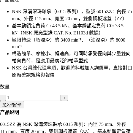
NSK 深溝滾珠軸承（6015 系列），型號 6015ZZ：內徑 75
mm、外徑 115 mm、寬度 20 mm，雙側鋼板遮蓋（ZZ）
基本動額定負荷 Cr 43.5 kN、基本靜額定負荷 C0r 33.5
kN（NSK 原廠型錄 CAT. No. E1103d 數據）
極限轉速（脂潤滑）約 3400 min⁻¹、（油潤滑）約 8000
min⁻¹
構造簡單、摩擦小、轉速高，可同時承受徑向與少量雙向
軸向負荷，是應用最廣泛的軸承型式
NSK 台灣總代理拿順，歡迎將料號加入詢價單，直接對口
原廠確認規格與報價
数量
-
+
加入询价单
产品说明
6015ZZ 為 NSK 深溝滾珠軸承 6015 系列：內徑 75 mm、外徑
115 mm、寬度 20 mm，雙側鋼板遮蓋（ZZ），基本動額定負荷