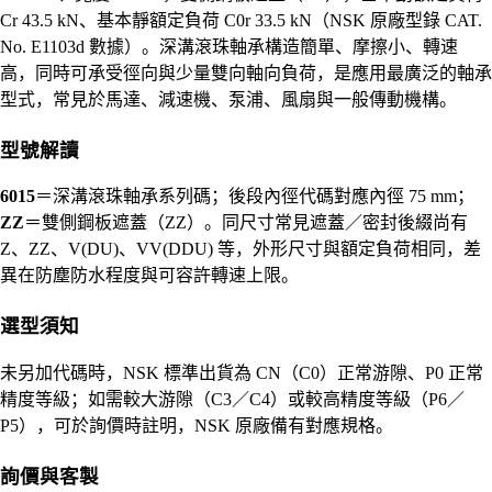
Cr 43.5 kN、基本靜額定負荷 C0r 33.5 kN（NSK 原廠型錄 CAT.
No. E1103d 數據）。深溝滾珠軸承構造簡單、摩擦小、轉速
高，同時可承受徑向與少量雙向軸向負荷，是應用最廣泛的軸承
型式，常見於馬達、減速機、泵浦、風扇與一般傳動機構。
型號解讀
6015
＝深溝滾珠軸承系列碼；後段內徑代碼對應內徑 75 mm；
ZZ
＝雙側鋼板遮蓋（ZZ）。同尺寸常見遮蓋／密封後綴尚有
Z、ZZ、V(DU)、VV(DDU) 等，外形尺寸與額定負荷相同，差
異在防塵防水程度與可容許轉速上限。
選型須知
未另加代碼時，NSK 標準出貨為 CN（C0）正常游隙、P0 正常
精度等級；如需較大游隙（C3／C4）或較高精度等級（P6／
P5），可於詢價時註明，NSK 原廠備有對應規格。
詢價與客製