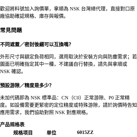
歡迎將料號加入詢價單，拿順為 NSK 台灣總代理，直接對口原
廠協助確認規格、庫存與報價。
常見問題
不同遮蓋／密封後綴可以互換嗎？
外形尺寸與額定負荷相同，選用取決於安裝方向與防塵需求；若
圖面已明確指定其中一種，不建議自行替換，請先與拿順或
NSK 確認。
預設游隙／精度是多少？
未加代碼即為 NSK 標準品：CN（C0）正常游隙、P0 正常精
度。如設備需要更緊密的定位精度或特殊游隙，請於詢價時告知
應用需求，我們協助對照 NSK 對應規格。
产品规格表
6015ZZ
规格项目
单位