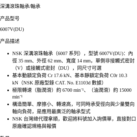
深溝滾珠軸承
/
軸承
产品型号
6007V(DU)
产品描述
NSK 深溝滾珠軸承（6007 系列），型號 6007V(DU)：內
徑 35 mm、外徑 62 mm、寬度 14 mm，單側非接觸式密封
（V）或接觸式密封（DU），同尺寸可選
基本動額定負荷 Cr 17.6 kN、基本靜額定負荷 C0r 10.3
kN（NSK 原廠型錄 CAT. No. E1103d 數據）
極限轉速（脂潤滑）約 6700 min⁻¹、（油潤滑）約 15000
min⁻¹
構造簡單、摩擦小、轉速高，可同時承受徑向與少量雙向
軸向負荷，是應用最廣泛的軸承型式
NSK 台灣總代理拿順，歡迎將料號加入詢價單，直接對口
原廠確認規格與報價