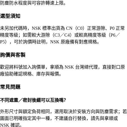
防塵防水程度與可容許轉速上限。
選型須知
未另加代碼時，NSK 標準出貨為 CN（C0）正常游隙、P0 正常
精度等級；如需較大游隙（C3／C4）或較高精度等級（P6／
P5），可於詢價時註明，NSK 原廠備有對應規格。
詢價與客製
歡迎將料號加入詢價單，拿順為 NSK 台灣總代理，直接對口原
廠協助確認規格、庫存與報價。
常見問題
不同遮蓋／密封後綴可以互換嗎？
外形尺寸與額定負荷相同，選用取決於安裝方向與防塵需求；若
圖面已明確指定其中一種，不建議自行替換，請先與拿順或
NSK 確認。