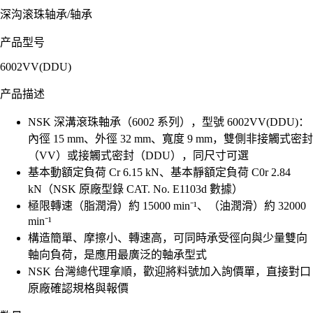
深沟滚珠轴承
/
轴承
产品型号
6002VV(DDU)
产品描述
NSK 深溝滾珠軸承（6002 系列），型號 6002VV(DDU)：
內徑 15 mm、外徑 32 mm、寬度 9 mm，雙側非接觸式密封
（VV）或接觸式密封（DDU），同尺寸可選
基本動額定負荷 Cr 6.15 kN、基本靜額定負荷 C0r 2.84
kN（NSK 原廠型錄 CAT. No. E1103d 數據）
極限轉速（脂潤滑）約 15000 min⁻¹、（油潤滑）約 32000
min⁻¹
構造簡單、摩擦小、轉速高，可同時承受徑向與少量雙向
軸向負荷，是應用最廣泛的軸承型式
NSK 台灣總代理拿順，歡迎將料號加入詢價單，直接對口
原廠確認規格與報價