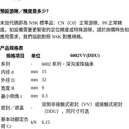
預設游隙／精度是多少？
未加代碼即為 NSK 標準品：CN（C0）正常游隙、P0 正常精
度。如設備需要更緊密的定位精度或特殊游隙，請於詢價時告知
應用需求，我們協助對照 NSK 對應規格。
产品规格表
6002VV(DDU)
规格项目
单位
-
系列
6002 系列・深沟滚珠轴承
mm
15
内径 d
mm
32
外径 D
mm
9
宽度 B
mm
0.3
最小倒角 r
双侧非接触式密封（VV）或接触式密封
-
密封／遮盖
（DDU），同尺寸可选
基本动额定负
kN
6.15
荷 Cr