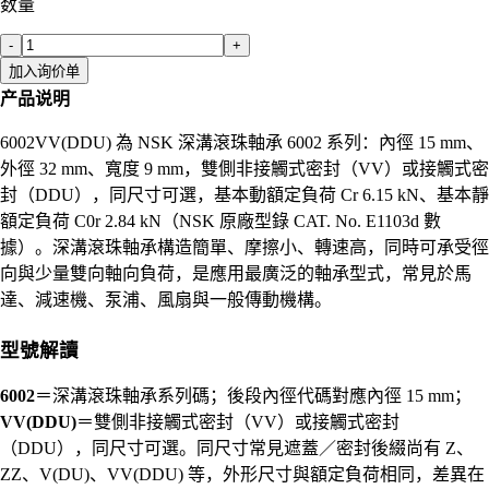
数量
-
+
加入询价单
产品说明
6002VV(DDU) 為 NSK 深溝滾珠軸承 6002 系列：內徑 15 mm、
外徑 32 mm、寬度 9 mm，雙側非接觸式密封（VV）或接觸式密
封（DDU），同尺寸可選，基本動額定負荷 Cr 6.15 kN、基本靜
額定負荷 C0r 2.84 kN（NSK 原廠型錄 CAT. No. E1103d 數
據）。深溝滾珠軸承構造簡單、摩擦小、轉速高，同時可承受徑
向與少量雙向軸向負荷，是應用最廣泛的軸承型式，常見於馬
達、減速機、泵浦、風扇與一般傳動機構。
型號解讀
6002
＝深溝滾珠軸承系列碼；後段內徑代碼對應內徑 15 mm；
VV(DDU)
＝雙側非接觸式密封（VV）或接觸式密封
（DDU），同尺寸可選。同尺寸常見遮蓋／密封後綴尚有 Z、
ZZ、V(DU)、VV(DDU) 等，外形尺寸與額定負荷相同，差異在