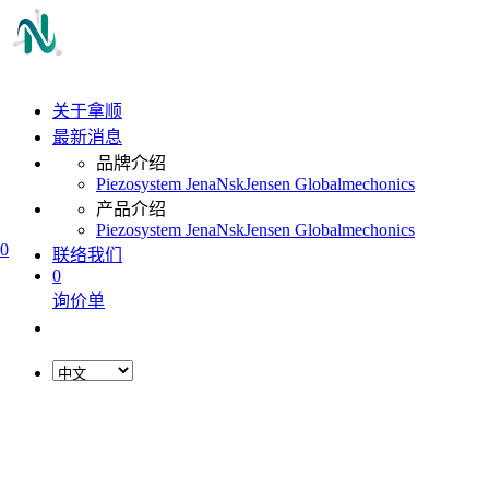
关于拿顺
最新消息
品牌介绍
Piezosystem Jena
Nsk
Jensen Global
mechonics
产品介绍
Piezosystem Jena
Nsk
Jensen Global
mechonics
0
联络我们
0
询价单
L
o
a