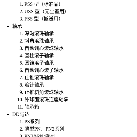
PSS 型（标准品）
USS 型（无尘室用）
FSS 型（搬送用）
轴承
深沟滚珠轴承
斜角滚珠轴承
自动调心滚珠轴承
圆柱滚子轴承
圆锥滚子轴承
自动调心滚子轴承
止推滚珠轴承
滚针轴承
止推斜角滚珠轴承
外球面滚珠连座轴承
轴承箱
DD马达
PS系列
薄型PN、PN2系列
PN3&PN4系列