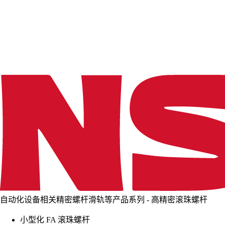
d
i
n
g
.
.
.
自动化设备相关精密螺杆滑轨等产品系列 - 高精密滚珠螺杆
小型化 FA 滚珠螺杆