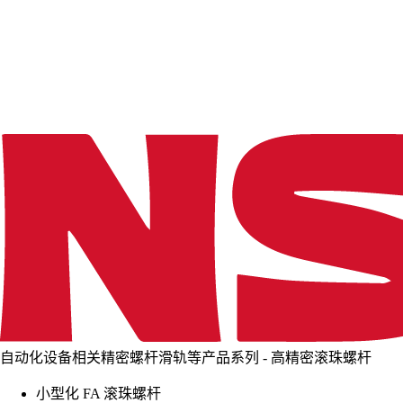
d
i
n
g
.
.
.
自动化设备相关精密螺杆滑轨等产品系列 - 高精密滚珠螺杆
小型化 FA 滚珠螺杆