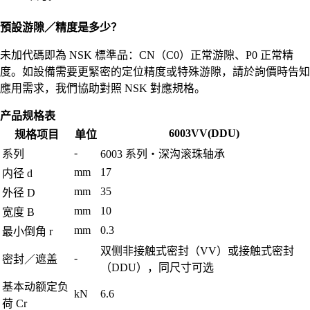
預設游隙／精度是多少？
未加代碼即為 NSK 標準品：CN（C0）正常游隙、P0 正常精
度。如設備需要更緊密的定位精度或特殊游隙，請於詢價時告知
應用需求，我們協助對照 NSK 對應規格。
产品规格表
6003VV(DDU)
规格项目
单位
-
系列
6003 系列・深沟滚珠轴承
mm
17
内径 d
mm
35
外径 D
mm
10
宽度 B
mm
0.3
最小倒角 r
双侧非接触式密封（VV）或接触式密封
-
密封／遮盖
（DDU），同尺寸可选
基本动额定负
kN
6.6
荷 Cr