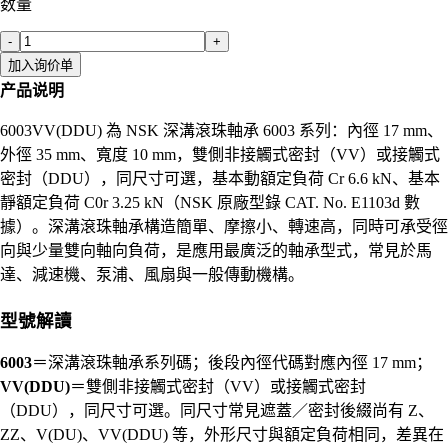
数量
-
+
加入询价单
产品说明
6003VV(DDU) 為 NSK 深溝滾珠軸承 6003 系列：內徑 17 mm、
外徑 35 mm、寬度 10 mm，雙側非接觸式密封（VV）或接觸式
密封（DDU），同尺寸可選，基本動額定負荷 Cr 6.6 kN、基本
靜額定負荷 C0r 3.25 kN（NSK 原廠型錄 CAT. No. E1103d 數
據）。深溝滾珠軸承構造簡單、摩擦小、轉速高，同時可承受徑
向與少量雙向軸向負荷，是應用最廣泛的軸承型式，常見於馬
達、減速機、泵浦、風扇與一般傳動機構。
型號解讀
6003
＝深溝滾珠軸承系列碼；後段內徑代碼對應內徑 17 mm；
VV(DDU)
＝雙側非接觸式密封（VV）或接觸式密封
（DDU），同尺寸可選。同尺寸常見遮蓋／密封後綴尚有 Z、
ZZ、V(DU)、VV(DDU) 等，外形尺寸與額定負荷相同，差異在