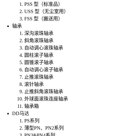
PSS 型（标准品）
USS 型（无尘室用）
FSS 型（搬送用）
轴承
深沟滚珠轴承
斜角滚珠轴承
自动调心滚珠轴承
圆柱滚子轴承
圆锥滚子轴承
自动调心滚子轴承
止推滚珠轴承
滚针轴承
止推斜角滚珠轴承
外球面滚珠连座轴承
轴承箱
DD马达
PS系列
薄型PN、PN2系列
PN3&PN4系列