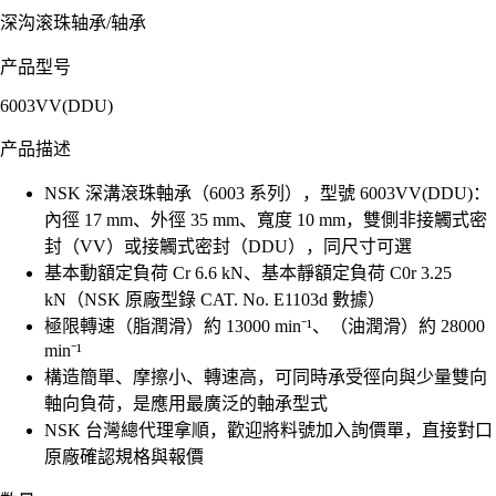
深沟滚珠轴承
/
轴承
产品型号
6003VV(DDU)
产品描述
NSK 深溝滾珠軸承（6003 系列），型號 6003VV(DDU)：
內徑 17 mm、外徑 35 mm、寬度 10 mm，雙側非接觸式密
封（VV）或接觸式密封（DDU），同尺寸可選
基本動額定負荷 Cr 6.6 kN、基本靜額定負荷 C0r 3.25
kN（NSK 原廠型錄 CAT. No. E1103d 數據）
極限轉速（脂潤滑）約 13000 min⁻¹、（油潤滑）約 28000
min⁻¹
構造簡單、摩擦小、轉速高，可同時承受徑向與少量雙向
軸向負荷，是應用最廣泛的軸承型式
NSK 台灣總代理拿順，歡迎將料號加入詢價單，直接對口
原廠確認規格與報價