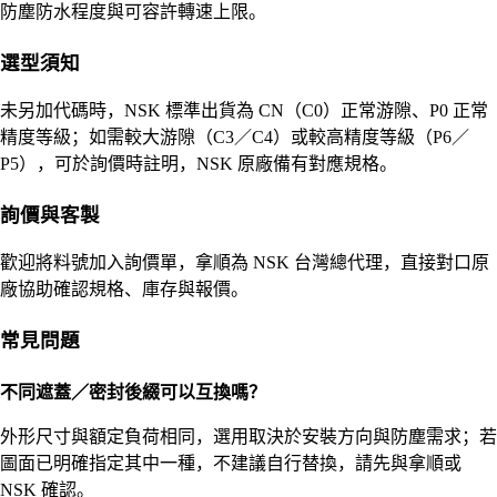
防塵防水程度與可容許轉速上限。
選型須知
未另加代碼時，NSK 標準出貨為 CN（C0）正常游隙、P0 正常
精度等級；如需較大游隙（C3／C4）或較高精度等級（P6／
P5），可於詢價時註明，NSK 原廠備有對應規格。
詢價與客製
歡迎將料號加入詢價單，拿順為 NSK 台灣總代理，直接對口原
廠協助確認規格、庫存與報價。
常見問題
不同遮蓋／密封後綴可以互換嗎？
外形尺寸與額定負荷相同，選用取決於安裝方向與防塵需求；若
圖面已明確指定其中一種，不建議自行替換，請先與拿順或
NSK 確認。