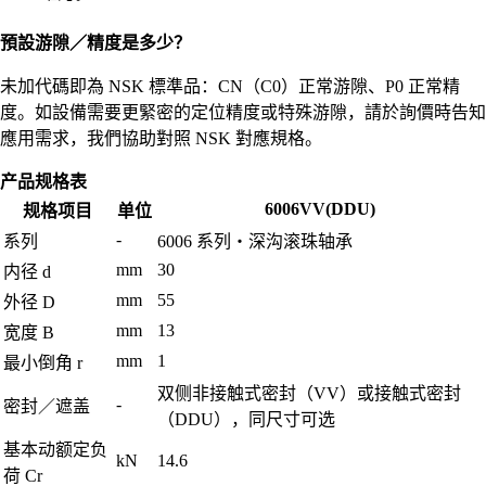
預設游隙／精度是多少？
未加代碼即為 NSK 標準品：CN（C0）正常游隙、P0 正常精
度。如設備需要更緊密的定位精度或特殊游隙，請於詢價時告知
應用需求，我們協助對照 NSK 對應規格。
产品规格表
6006VV(DDU)
规格项目
单位
-
系列
6006 系列・深沟滚珠轴承
mm
30
内径 d
mm
55
外径 D
mm
13
宽度 B
mm
1
最小倒角 r
双侧非接触式密封（VV）或接触式密封
-
密封／遮盖
（DDU），同尺寸可选
基本动额定负
kN
14.6
荷 Cr