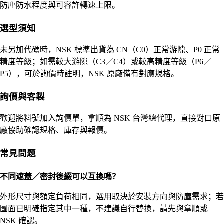
防塵防水程度與可容許轉速上限。
選型須知
未另加代碼時，NSK 標準出貨為 CN（C0）正常游隙、P0 正常
精度等級；如需較大游隙（C3／C4）或較高精度等級（P6／
P5），可於詢價時註明，NSK 原廠備有對應規格。
詢價與客製
歡迎將料號加入詢價單，拿順為 NSK 台灣總代理，直接對口原
廠協助確認規格、庫存與報價。
常見問題
不同遮蓋／密封後綴可以互換嗎？
外形尺寸與額定負荷相同，選用取決於安裝方向與防塵需求；若
圖面已明確指定其中一種，不建議自行替換，請先與拿順或
NSK 確認。