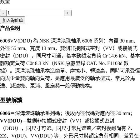
数量
-
+
加入询价单
产品说明
6006VV(DDU) 為 NSK 深溝滾珠軸承 6006 系列：內徑 30 mm、
外徑 55 mm、寬度 13 mm，雙側非接觸式密封（VV）或接觸式
密封（DDU），同尺寸可選，基本動額定負荷 Cr 14.6 kN、基本
靜額定負荷 C0r 8.3 kN（NSK 原廠型錄 CAT. No. E1103d 數
據）。深溝滾珠軸承構造簡單、摩擦小、轉速高，同時可承受徑
向與少量雙向軸向負荷，是應用最廣泛的軸承型式，常見於馬
達、減速機、泵浦、風扇與一般傳動機構。
型號解讀
6006
＝深溝滾珠軸承系列碼；後段內徑代碼對應內徑 30 mm；
VV(DDU)
＝雙側非接觸式密封（VV）或接觸式密封
（DDU），同尺寸可選。同尺寸常見遮蓋／密封後綴尚有 Z、
ZZ、V(DU)、VV(DDU) 等，外形尺寸與額定負荷相同，差異在