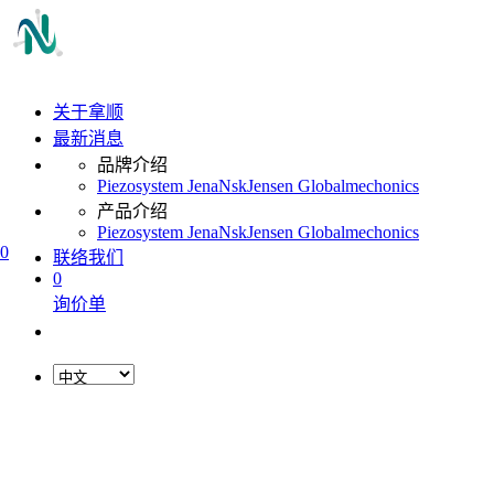
关于拿顺
最新消息
品牌介绍
Piezosystem Jena
Nsk
Jensen Global
mechonics
产品介绍
Piezosystem Jena
Nsk
Jensen Global
mechonics
0
联络我们
0
询价单
L
o
a