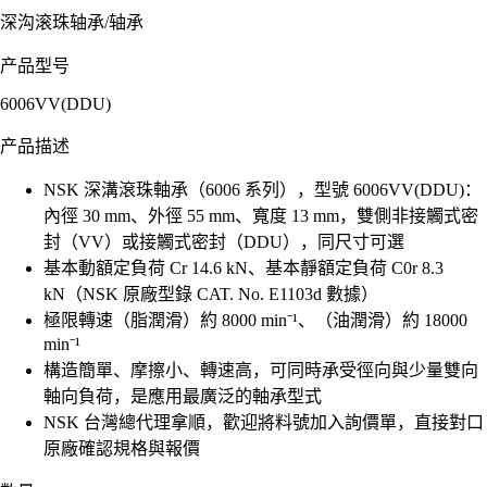
深沟滚珠轴承
/
轴承
产品型号
6006VV(DDU)
产品描述
NSK 深溝滾珠軸承（6006 系列），型號 6006VV(DDU)：
內徑 30 mm、外徑 55 mm、寬度 13 mm，雙側非接觸式密
封（VV）或接觸式密封（DDU），同尺寸可選
基本動額定負荷 Cr 14.6 kN、基本靜額定負荷 C0r 8.3
kN（NSK 原廠型錄 CAT. No. E1103d 數據）
極限轉速（脂潤滑）約 8000 min⁻¹、（油潤滑）約 18000
min⁻¹
構造簡單、摩擦小、轉速高，可同時承受徑向與少量雙向
軸向負荷，是應用最廣泛的軸承型式
NSK 台灣總代理拿順，歡迎將料號加入詢價單，直接對口
原廠確認規格與報價