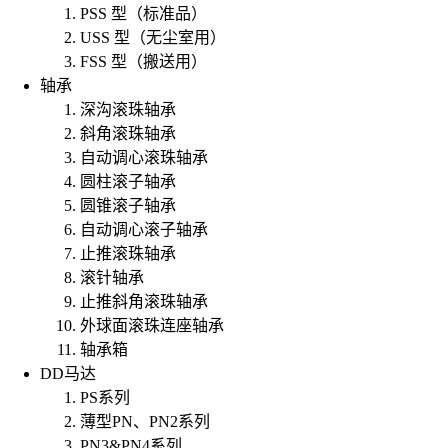
PSS 型（标准品）
USS 型（无尘室用）
FSS 型（搬送用）
轴承
深沟滚珠轴承
斜角滚珠轴承
自动调心滚珠轴承
圆柱滚子轴承
圆锥滚子轴承
自动调心滚子轴承
止推滚珠轴承
滚针轴承
止推斜角滚珠轴承
外球面滚珠连座轴承
轴承箱
DD马达
PS系列
薄型PN、PN2系列
PN3&PN4系列