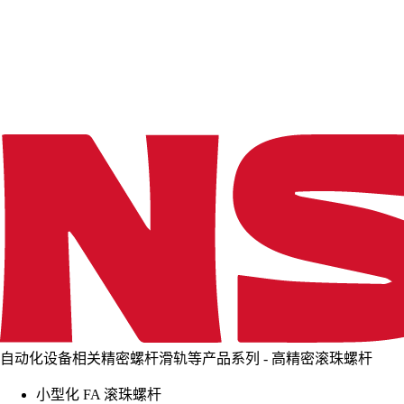
d
i
n
g
.
.
.
自动化设备相关精密螺杆滑轨等产品系列 - 高精密滚珠螺杆
小型化 FA 滚珠螺杆