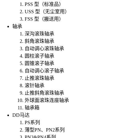
PSS 型（标准品）
USS 型（无尘室用）
FSS 型（搬送用）
轴承
深沟滚珠轴承
斜角滚珠轴承
自动调心滚珠轴承
圆柱滚子轴承
圆锥滚子轴承
自动调心滚子轴承
止推滚珠轴承
滚针轴承
止推斜角滚珠轴承
外球面滚珠连座轴承
轴承箱
DD马达
PS系列
薄型PN、PN2系列
PN3&PN4系列