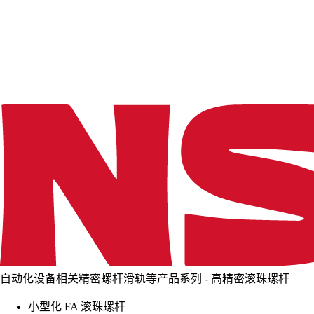
d
i
n
g
.
.
.
自动化设备相关精密螺杆滑轨等产品系列 - 高精密滚珠螺杆
小型化 FA 滚珠螺杆