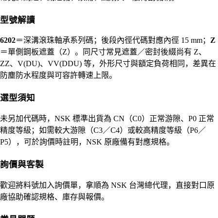
型號解讀
6202
＝深溝滾珠軸承系列碼；後段內徑代碼對應內徑 15 mm；
Z
＝單側鋼板遮蓋（Z）。同尺寸常見遮蓋／密封後綴尚有 Z、
ZZ、V(DU)、VV(DDU) 等，外形尺寸與額定負荷相同，差異在
防塵防水程度與可容許轉速上限。
選型須知
未另加代碼時，NSK 標準出貨為 CN（C0）正常游隙、P0 正常
精度等級；如需較大游隙（C3／C4）或較高精度等級（P6／
P5），可於詢價時註明，NSK 原廠備有對應規格。
詢價與客製
歡迎將料號加入詢價單，拿順為 NSK 台灣總代理，直接對口原
廠協助確認規格、庫存與報價。