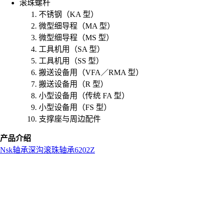
滚珠螺杆
不锈钢（KA 型）
微型细导程（MA 型）
微型细导程（MS 型）
工具机用（SA 型）
工具机用（SS 型）
搬送设备用（VFA／RMA 型）
搬送设备用（R 型）
小型设备用（传统 FA 型）
小型设备用（FS 型）
支撑座与周边配件
产品介绍
Nsk
轴承
深沟滚珠轴承
6202Z
L
o
a
d
i
n