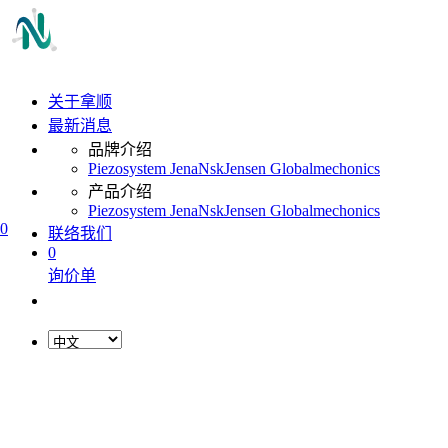
关于拿顺
最新消息
品牌介绍
Piezosystem Jena
Nsk
Jensen Global
mechonics
产品介绍
Piezosystem Jena
Nsk
Jensen Global
mechonics
0
联络我们
0
询价单
L
o
a