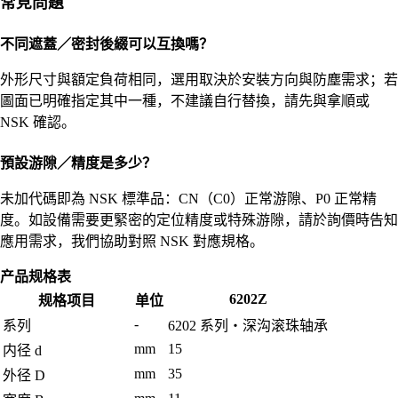
常見問題
不同遮蓋／密封後綴可以互換嗎？
外形尺寸與額定負荷相同，選用取決於安裝方向與防塵需求；若
圖面已明確指定其中一種，不建議自行替換，請先與拿順或
NSK 確認。
預設游隙／精度是多少？
未加代碼即為 NSK 標準品：CN（C0）正常游隙、P0 正常精
度。如設備需要更緊密的定位精度或特殊游隙，請於詢價時告知
應用需求，我們協助對照 NSK 對應規格。
产品规格表
6202Z
规格项目
单位
-
系列
6202 系列・深沟滚珠轴承
mm
15
内径 d
mm
35
外径 D