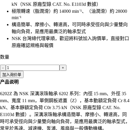
kN（NSK 原廠型錄 CAT. No. E1103d 數據）
極限轉速（脂潤滑）約 14000 min⁻¹、（油潤滑）約 28000
min⁻¹
構造簡單、摩擦小、轉速高，可同時承受徑向與少量雙向
軸向負荷，是應用最廣泛的軸承型式
NSK 台灣總代理拿順，歡迎將料號加入詢價單，直接對口
原廠確認規格與報價
数量
-
+
加入询价单
产品说明
6202Z 為 NSK 深溝滾珠軸承 6202 系列：內徑 15 mm、外徑 35
mm、寬度 11 mm，單側鋼板遮蓋（Z），基本動額定負荷 Cr 8.4
kN、基本靜額定負荷 C0r 3.75 kN（NSK 原廠型錄 CAT. No.
E1103d 數據）。深溝滾珠軸承構造簡單、摩擦小、轉速高，同
時可承受徑向與少量雙向軸向負荷，是應用最廣泛的軸承型式，
常見於馬達、減速機、泵浦、風扇與一般傳動機構。