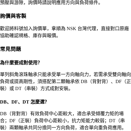
預壓與游隙，詢價時請說明應用方向與負荷條件。
詢價與客製
歡迎將料號加入詢價單，拿順為 NSK 台灣代理，直接對口原廠
協助確認規格、庫存與報價。
常見問題
為什麼要成對使用？
單列斜角滾珠軸承只能承受單一方向軸向力，若需承受雙向軸向
負荷或提高剛性，須搭配第二顆軸承依 DB（背對背）、DF（正
裝）或 DT（串裝）方式成對安裝。
DB、DF、DT 怎麼選？
DB（背對背）有效負荷中心距較大，適合承受傾覆力矩的場
合；DF（正裝）負荷中心距較小，抗力矩能力較弱；DT（串
裝）兩顆軸承共同分擔同一方向負荷，適合單向重負荷應用。