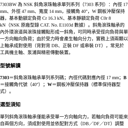
7303BW 為 NSK 斜角滾珠軸承單列系列（7303 系列）：內徑 17
mm、外徑 47 mm、寬度 14 mm，接觸角 40°，W 鋼板沖壓保持
器，基本動額定負荷 Cr 16.3 kN、基本靜額定負荷 C0r 8
kN（NSK 原廠型錄 CAT. No. E1103d 數據）。斜角滾珠軸承的
內外環滾道與滾珠接觸點形成一斜角，可同時承受徑向負荷與單
一方向軸向負荷；由於受力時會產生軸向分力，實務上須兩顆以
上軸承成對使用（背對背 DB、正裝 DF 或串裝 DT），常見於
工具機主軸、泵浦與精密傳動裝置。
型號解讀
7303
＝斜角滾珠軸承單列系列碼；內徑代碼對應內徑 17 mm；
B
＝接觸角代號（40°）；
W
＝鋼板沖壓保持器（標準保持器型
式）。
選型須知
單列斜角滾珠軸承僅能承受單一方向軸向力，若軸向負荷可能來
自兩個方向，須成對使用並依配對方式（DB／DF／DT）調整