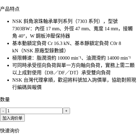
产品特点
NSK 斜角滾珠軸承單列系列（7303 系列），型號
7303BW：內徑 17 mm、外徑 47 mm、寬度 14 mm，接觸
角 40°，W 鋼板沖壓保持器
基本動額定負荷 Cr 16.3 kN、基本靜額定負荷 C0r 8
kN（NSK 原廠型錄數據）
極限轉速：脂潤滑約 10000 min⁻¹、油潤滑約 14000 min⁻¹
可同時承受徑向負荷與單一方向軸向負荷，實務上需二顆
以上成對使用（DB／DF／DT）承受雙向負荷
NSK 台灣代理拿順，歡迎將料號加入詢價單，協助對照現
行編碼與報價
数量
-
+
加入询价单
快速询价