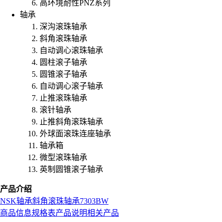
高环境耐性PNZ系列
轴承
深沟滚珠轴承
斜角滚珠轴承
自动调心滚珠轴承
圆柱滚子轴承
圆锥滚子轴承
自动调心滚子轴承
止推滚珠轴承
滚针轴承
止推斜角滚珠轴承
外球面滚珠连座轴承
轴承箱
微型滚珠轴承
英制圆锥滚子轴承
产品介绍
NSK
轴承
斜角滚珠轴承
7303BW
商品信息
规格表
产品说明
相关产品