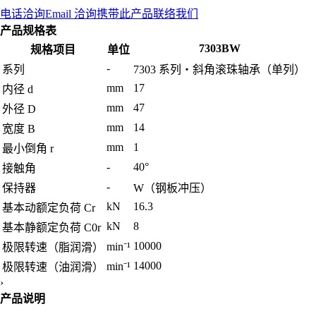
电话洽询
Email 洽询
携带此产品联络我们
产品规格表
7303BW
规格项目
单位
-
系列
7303 系列・斜角滚珠轴承（单列）
mm
17
内径 d
mm
47
外径 D
mm
14
宽度 B
mm
1
最小倒角 r
-
40°
接触角
-
保持器
W（钢板冲压）
kN
16.3
基本动额定负荷 Cr
kN
8
基本静额定负荷 C0r
10000
min⁻¹
极限转速（脂润滑）
14000
min⁻¹
极限转速（油润滑）
›
产品说明