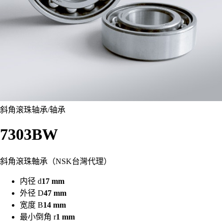
斜角滚珠轴承
/
轴承
7303BW
斜角滾珠軸承（NSK台灣代理）
内径 d
17 mm
外径 D
47 mm
宽度 B
14 mm
最小倒角 r
1 mm