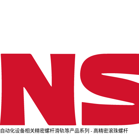
o
a
d
i
n
g
.
.
.
自动化设备相关精密螺杆滑轨等产品系列 - 高精密滚珠螺杆