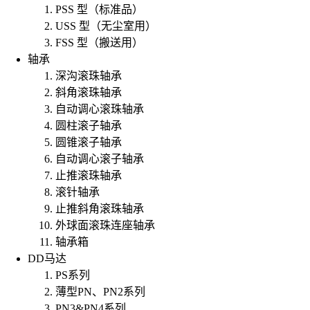
PSS 型（标准品）
USS 型（无尘室用）
FSS 型（搬送用）
轴承
深沟滚珠轴承
斜角滚珠轴承
自动调心滚珠轴承
圆柱滚子轴承
圆锥滚子轴承
自动调心滚子轴承
止推滚珠轴承
滚针轴承
止推斜角滚珠轴承
外球面滚珠连座轴承
轴承箱
DD马达
PS系列
薄型PN、PN2系列
PN3&PN4系列