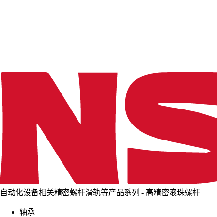
d
i
n
g
.
.
.
自动化设备相关精密螺杆滑轨等产品系列 - 高精密滚珠螺杆
轴承