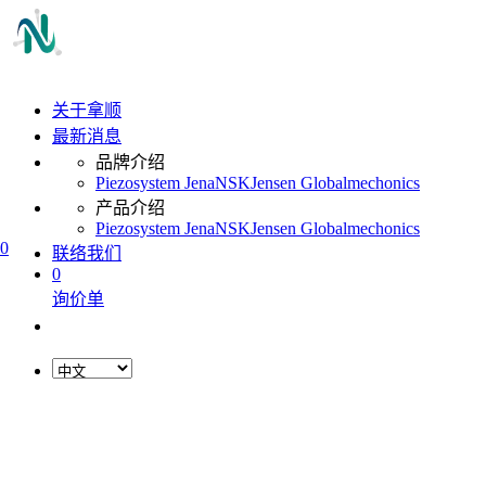
关于拿顺
最新消息
品牌介绍
Piezosystem Jena
NSK
Jensen Global
mechonics
产品介绍
Piezosystem Jena
NSK
Jensen Global
mechonics
0
联络我们
0
询价单
L
o
a