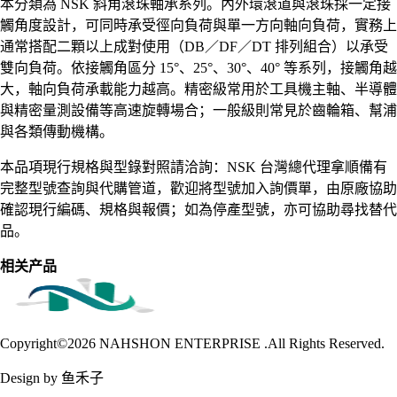
本分類為 NSK 斜角滾珠軸承系列。內外環滾道與滾珠採一定接
觸角度設計，可同時承受徑向負荷與單一方向軸向負荷，實務上
通常搭配二顆以上成對使用（DB／DF／DT 排列組合）以承受
雙向負荷。依接觸角區分 15°、25°、30°、40° 等系列，接觸角越
大，軸向負荷承載能力越高。精密級常用於工具機主軸、半導體
與精密量測設備等高速旋轉場合；一般級則常見於齒輪箱、幫浦
與各類傳動機構。
本品項現行規格與型錄對照請洽詢：NSK 台灣總代理拿順備有
完整型號查詢與代購管道，歡迎將型號加入詢價單，由原廠協助
確認現行編碼、規格與報價；如為停產型號，亦可協助尋找替代
品。
相关产品
Copyright©2026
NAHSHON ENTERPRISE .All Rights Reserved.
Design by 鱼禾子