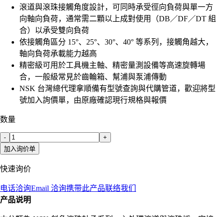
滾道與滾珠接觸角度設計，可同時承受徑向負荷與單一方
向軸向負荷，通常需二顆以上成對使用（DB／DF／DT 組
合）以承受雙向負荷
依接觸角區分 15°、25°、30°、40° 等系列，接觸角越大，
軸向負荷承載能力越高
精密級可用於工具機主軸、精密量測設備等高速旋轉場
合，一般級常見於齒輪箱、幫浦與泵浦傳動
NSK 台灣總代理拿順備有型號查詢與代購管道，歡迎將型
號加入詢價單，由原廠確認現行規格與報價
数量
-
+
加入询价单
快速询价
电话洽询
Email 洽询
携带此产品联络我们
产品说明