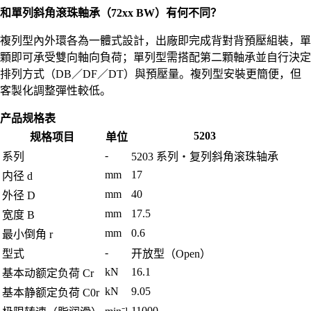
和單列斜角滾珠軸承（72xx BW）有何不同？
複列型內外環各為一體式設計，出廠即完成背對背預壓組裝，單
顆即可承受雙向軸向負荷；單列型需搭配第二顆軸承並自行決定
排列方式（DB／DF／DT）與預壓量。複列型安裝更簡便，但
客製化調整彈性較低。
产品规格表
5203
规格项目
单位
-
系列
5203 系列・复列斜角滚珠轴承
mm
17
内径 d
mm
40
外径 D
mm
17.5
宽度 B
mm
0.6
最小倒角 r
-
型式
开放型（Open）
kN
16.1
基本动额定负荷 Cr
kN
9.05
基本静额定负荷 C0r
11000