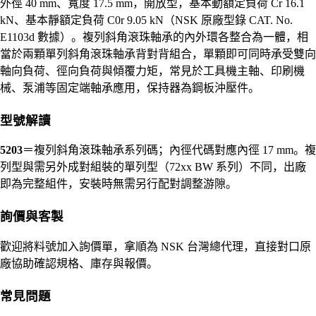
外徑 40 mm、寬度 17.5 mm，開放型，基本動額定負荷 Cr 16.1
kN、基本靜額定負荷 C0r 9.05 kN（NSK 原廠型錄 CAT. No.
E1103d 數據）。複列斜角滾珠軸承的內外環各整合為一體，相
當於兩顆單列斜角滾珠軸承背對背組合，單顆即可同時承受雙向
軸向負荷、徑向負荷與傾覆力矩，常見於工具機主軸、印刷機
械、泵浦等固定端軸承應用，保持器為鋼板沖壓件。
型號解讀
5203
＝複列斜角滾珠軸承系列碼；內徑代碼對應內徑 17 mm。複
列型與需另外成對組裝的單列型（72xx BW 系列）不同，出廠
即為完整組件，安裝時無需另行配對調整游隙。
詢價與客製
歡迎將料號加入詢價單，拿順為 NSK 台灣總代理，直接對口原
廠協助確認規格、庫存與報價。
常見問題