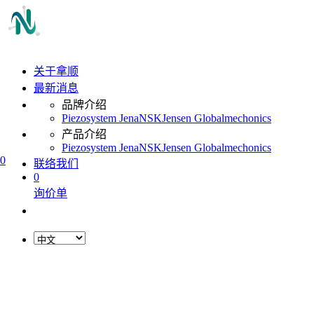
关于拿顺
最新消息
品牌介绍
Piezosystem Jena
NSK
Jensen Global
mechonics
产品介绍
Piezosystem Jena
NSK
Jensen Global
mechonics
0
联络我们
0
询价单
L
o
a