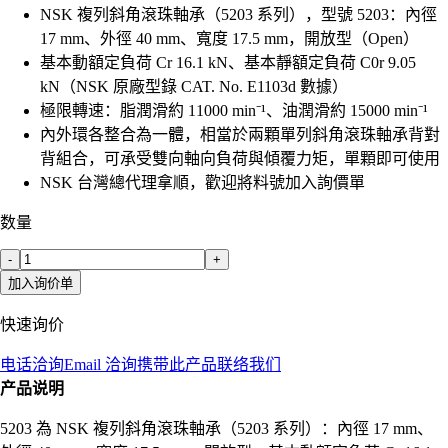
NSK 複列斜角滾珠軸承（5203 系列），型號 5203：內徑
17 mm、外徑 40 mm、寬度 17.5 mm，開放型（Open）
基本動額定負荷 Cr 16.1 kN、基本靜額定負荷 C0r 9.05
kN（NSK 原廠型錄 CAT. No. E1103d 數據）
極限轉速：脂潤滑約 11000 min⁻¹、油潤滑約 15000 min⁻¹
內外環各整合為一體，相當於兩顆單列斜角滾珠軸承背對
背組合，可承受雙向軸向負荷與傾覆力矩，單顆即可使用
NSK 台灣總代理拿順，歡迎將料號加入詢價單
数量
-
+
加入询价单
快速询价
电话洽询
Email 洽询
携带此产品联络我们
产品说明
5203 為 NSK 複列斜角滾珠軸承（5203 系列）：內徑 17 mm、