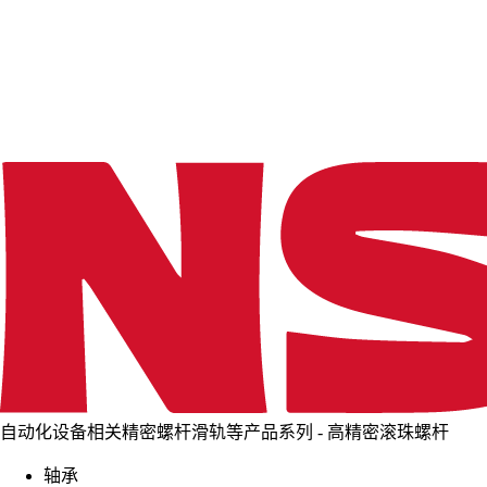
d
i
n
g
.
.
.
自动化设备相关精密螺杆滑轨等产品系列 - 高精密滚珠螺杆
轴承