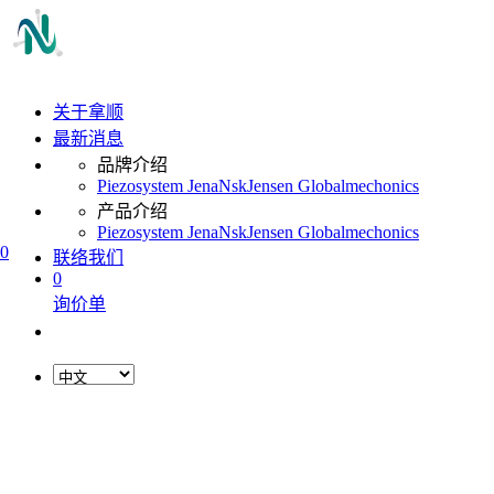
关于拿顺
最新消息
品牌介绍
Piezosystem Jena
Nsk
Jensen Global
mechonics
产品介绍
Piezosystem Jena
Nsk
Jensen Global
mechonics
0
联络我们
0
询价单
L
o
a