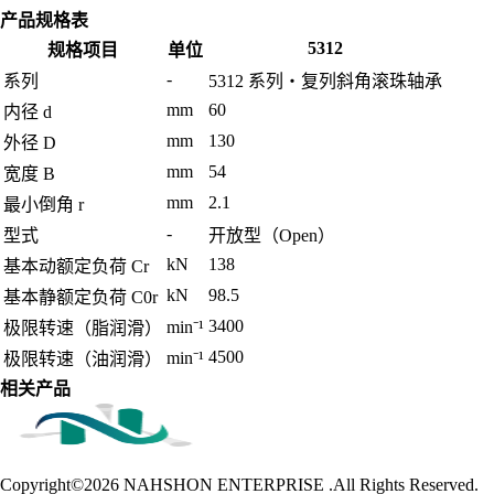
产品规格表
5312
规格项目
单位
-
系列
5312 系列・复列斜角滚珠轴承
mm
60
内径 d
mm
130
外径 D
mm
54
宽度 B
mm
2.1
最小倒角 r
-
型式
开放型（Open）
kN
138
基本动额定负荷 Cr
kN
98.5
基本静额定负荷 C0r
3400
min⁻¹
极限转速（脂润滑）
4500
min⁻¹
极限转速（油润滑）
相关产品
Copyright©2026
NAHSHON ENTERPRISE .All Rights Reserved.