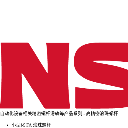
d
i
n
g
.
.
.
自动化设备相关精密螺杆滑轨等产品系列 - 高精密滚珠螺杆
小型化 FA 滚珠螺杆