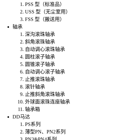
PSS 型（标准品）
USS 型（无尘室用）
FSS 型（搬送用）
轴承
深沟滚珠轴承
斜角滚珠轴承
自动调心滚珠轴承
圆柱滚子轴承
圆锥滚子轴承
自动调心滚子轴承
止推滚珠轴承
滚针轴承
止推斜角滚珠轴承
外球面滚珠连座轴承
轴承箱
DD马达
PS系列
薄型PN、PN2系列
PN3&PN4系列