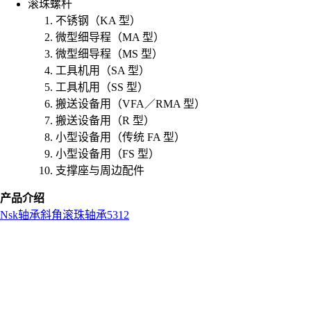
滚珠螺杆
不锈钢（KA 型）
微型细导程（MA 型）
微型细导程（MS 型）
工具机用（SA 型）
工具机用（SS 型）
搬送设备用（VFA／RMA 型）
搬送设备用（R 型）
小型设备用（传统 FA 型）
小型设备用（FS 型）
支撑座与周边配件
产品介绍
Nsk
轴承
斜角滚珠轴承
5312
L
o
a
d
i
n