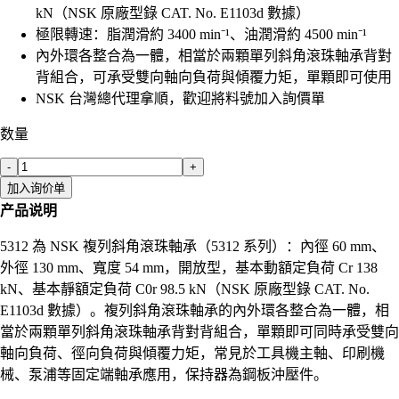
kN（NSK 原廠型錄 CAT. No. E1103d 數據）
極限轉速：脂潤滑約 3400 min⁻¹、油潤滑約 4500 min⁻¹
內外環各整合為一體，相當於兩顆單列斜角滾珠軸承背對
背組合，可承受雙向軸向負荷與傾覆力矩，單顆即可使用
NSK 台灣總代理拿順，歡迎將料號加入詢價單
数量
-
+
加入询价单
产品说明
5312 為 NSK 複列斜角滾珠軸承（5312 系列）：內徑 60 mm、
外徑 130 mm、寬度 54 mm，開放型，基本動額定負荷 Cr 138
kN、基本靜額定負荷 C0r 98.5 kN（NSK 原廠型錄 CAT. No.
E1103d 數據）。複列斜角滾珠軸承的內外環各整合為一體，相
當於兩顆單列斜角滾珠軸承背對背組合，單顆即可同時承受雙向
軸向負荷、徑向負荷與傾覆力矩，常見於工具機主軸、印刷機
械、泵浦等固定端軸承應用，保持器為鋼板沖壓件。