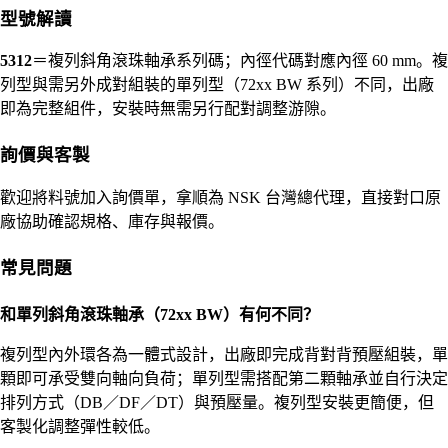
型號解讀
5312
＝複列斜角滾珠軸承系列碼；內徑代碼對應內徑 60 mm。複
列型與需另外成對組裝的單列型（72xx BW 系列）不同，出廠
即為完整組件，安裝時無需另行配對調整游隙。
詢價與客製
歡迎將料號加入詢價單，拿順為 NSK 台灣總代理，直接對口原
廠協助確認規格、庫存與報價。
常見問題
和單列斜角滾珠軸承（72xx BW）有何不同？
複列型內外環各為一體式設計，出廠即完成背對背預壓組裝，單
顆即可承受雙向軸向負荷；單列型需搭配第二顆軸承並自行決定
排列方式（DB／DF／DT）與預壓量。複列型安裝更簡便，但
客製化調整彈性較低。