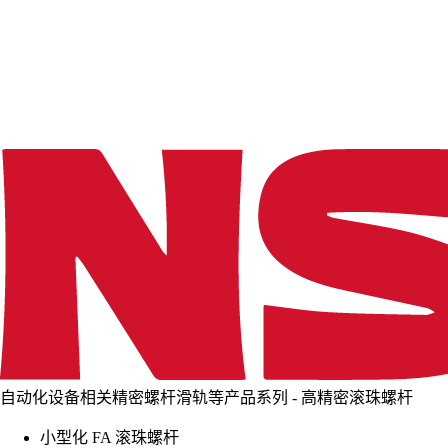
d
i
n
g
.
.
.
自动化设备相关精密螺杆滑轨等产品系列 - 高精密滚珠螺杆
小型化 FA 滚珠螺杆