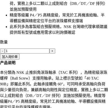
荷，實務上多以二顆以上成對組合（DB／DT／DF 排列）
並施加預壓使用
精度等級屬 P4／P5 高精度級，常見於工具機進給軸、半
導體設備與精密定位平台的滾珠螺桿支撐端
此系列多為客製組合預壓規格，NSK 台灣總代理拿順建議
提供既有型號或應用需求以利詢價確認
数量
-
+
加入询价单
产品说明
本分類為 NSK 止推斜角滾珠軸承（TAC 系列），為精密級滾珠
螺桿（Ball Screw）支撐用軸承，站上標示型號如「40 TAC
90B」即屬此系列。此軸承接觸角 60°，可同時承受高軸向負荷
與少量徑向負荷，兼顧高軸向剛性與定位精度，實務上多以二顆
以上成對組合（DB／DT／DF 排列）並施加預壓使用。精度等
級屬P4／P5 高精度級，常見於工具機進給軸、半導體設備與精
密定位平台的滾珠螺桿支撐端。