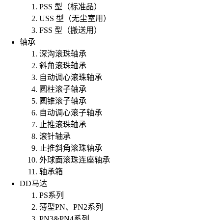
PSS 型（标准品）
USS 型（无尘室用）
FSS 型（搬送用）
轴承
深沟滚珠轴承
斜角滚珠轴承
自动调心滚珠轴承
圆柱滚子轴承
圆锥滚子轴承
自动调心滚子轴承
止推滚珠轴承
滚针轴承
止推斜角滚珠轴承
外球面滚珠连座轴承
轴承箱
DD马达
PS系列
薄型PN、PN2系列
PN3&PN4系列