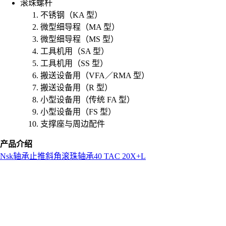
滚珠螺杆
不锈钢（KA 型）
微型细导程（MA 型）
微型细导程（MS 型）
工具机用（SA 型）
工具机用（SS 型）
搬送设备用（VFA／RMA 型）
搬送设备用（R 型）
小型设备用（传统 FA 型）
小型设备用（FS 型）
支撑座与周边配件
产品介绍
Nsk
轴承
止推斜角滚珠轴承
40 TAC 20X+L
L
o
a
d
i
n