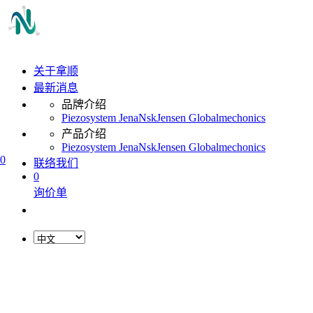
关于拿顺
最新消息
品牌介绍
Piezosystem Jena
Nsk
Jensen Global
mechonics
产品介绍
Piezosystem Jena
Nsk
Jensen Global
mechonics
0
联络我们
0
询价单
L
o
a