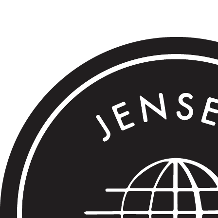
.
.
.