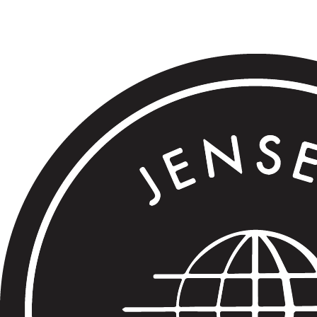
.
.
.