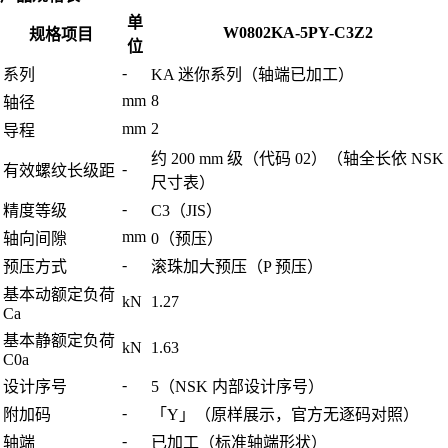
单
W0802KA-5PY-C3Z2
规格项目
位
-
系列
KA 迷你系列（轴端已加工）
mm
8
轴径
mm
2
导程
约 200 mm 级（代码 02）（轴全长依 NSK
-
有效螺纹长级距
尺寸表）
-
精度等级
C3（JIS）
mm
轴向间隙
0（预压）
-
预压方式
滚珠加大预压（P 预压）
基本动额定负荷
kN
1.27
Ca
基本静额定负荷
kN
1.63
C0a
-
设计序号
5（NSK 内部设计序号）
-
附加码
「Y」（原样展示，官方无逐码对照）
-
轴端
已加工（标准轴端形状）