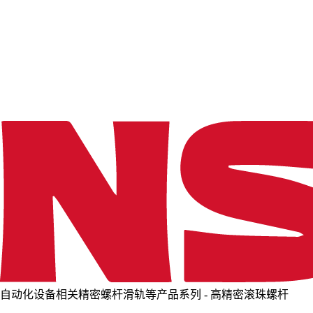
o
a
d
i
n
g
.
.
.
自动化设备相关精密螺杆滑轨等产品系列 - 高精密滚珠螺杆