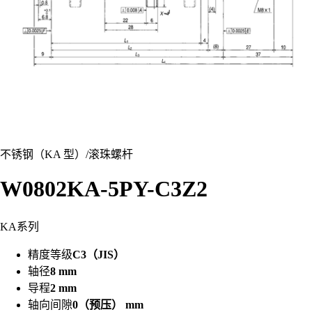
不锈钢（KA 型）
/
滚珠螺杆
W0802KA-5PY-C3Z2
KA系列
精度等级
C3（JIS）
轴径
8 mm
导程
2 mm
轴向间隙
0（预压） mm