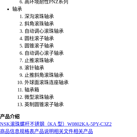
高环境耐性PNZ系列
轴承
深沟滚珠轴承
斜角滚珠轴承
自动调心滚珠轴承
圆柱滚子轴承
圆锥滚子轴承
自动调心滚子轴承
止推滚珠轴承
滚针轴承
止推斜角滚珠轴承
外球面滚珠连座轴承
轴承箱
微型滚珠轴承
英制圆锥滚子轴承
产品介绍
NSK
滚珠螺杆
不锈钢（KA 型）
W0802KA-5PY-C3Z2
商品信息
规格表
产品说明
相关文件
相关产品