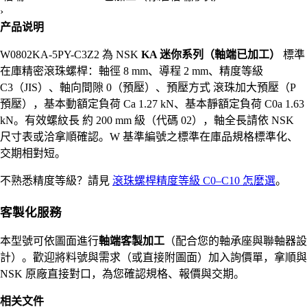
›
产品说明
W0802KA-5PY-C3Z2 為 NSK
KA 迷你系列（軸端已加工）
標準
在庫精密滾珠螺桿：軸徑 8 mm、導程 2 mm、精度等級
C3（JIS）、軸向間隙 0（預壓）、預壓方式 滾珠加大預壓（P
預壓），基本動額定負荷 Ca 1.27 kN、基本靜額定負荷 C0a 1.63
kN。有效螺紋長 約 200 mm 級（代碼 02），軸全長請依 NSK
尺寸表或洽拿順確認。W 基準編號之標準在庫品規格標準化、
交期相對短。
不熟悉精度等級？請見
滾珠螺桿精度等級 C0–C10 怎麼選
。
客製化服務
本型號可依圖面進行
軸端客製加工
（配合您的軸承座與聯軸器設
計）。歡迎將料號與需求（或直接附圖面）加入詢價單，拿順與
NSK 原廠直接對口，為您確認規格、報價與交期。
相关文件