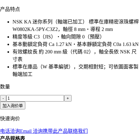
产品特点
NSK KA 迷你系列（軸端已加工） 標準在庫精密滾珠螺桿
W0802KA-5PY-C3Z2，軸徑 8 mm・導程 2 mm
精度等級 C3（JIS）・軸向間隙 0（預壓）
基本動額定負荷 Ca 1.27 kN・基本靜額定負荷 C0a 1.63 kN
有效螺紋長 約 200 mm 級（代碼 02），軸全長依 NSK 尺
寸表
標準在庫品（W 基準編號），交期相對短；可依圖面客製
軸端加工
数量
-
+
加入询价单
快速询价
电话洽询
Email 洽询
携带此产品联络我们
产品规格表