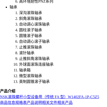
高环境耐性PNZ系列
轴承
深沟滚珠轴承
斜角滚珠轴承
自动调心滚珠轴承
圆柱滚子轴承
圆锥滚子轴承
自动调心滚子轴承
止推滚珠轴承
滚针轴承
止推斜角滚珠轴承
外球面滚珠连座轴承
轴承箱
微型滚珠轴承
英制圆锥滚子轴承
产品介绍
NSK
滚珠螺杆
小型设备用（传统 FA 型）
W1402FA-1P-C5Z5
商品信息
规格表
产品说明
相关文件
相关产品