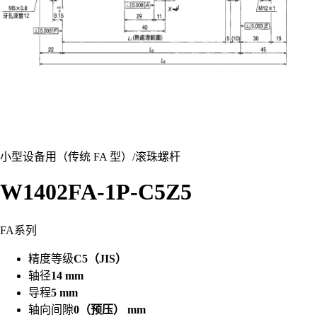
小型设备用（传统 FA 型）
/
滚珠螺杆
W1402FA-1P-C5Z5
FA系列
精度等级
C5（JIS）
轴径
14 mm
导程
5 mm
轴向间隙
0（预压） mm