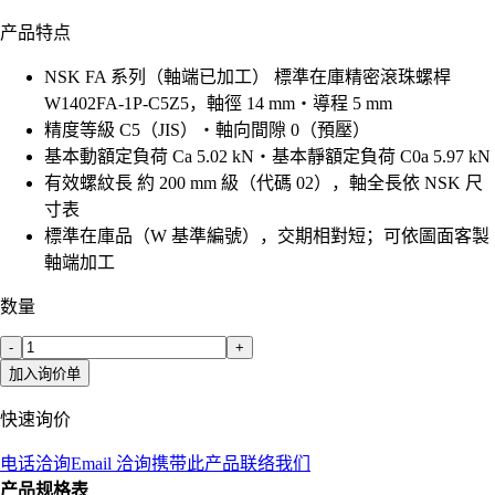
产品特点
NSK FA 系列（軸端已加工） 標準在庫精密滾珠螺桿
W1402FA-1P-C5Z5，軸徑 14 mm・導程 5 mm
精度等級 C5（JIS）・軸向間隙 0（預壓）
基本動額定負荷 Ca 5.02 kN・基本靜額定負荷 C0a 5.97 kN
有效螺紋長 約 200 mm 級（代碼 02），軸全長依 NSK 尺
寸表
標準在庫品（W 基準編號），交期相對短；可依圖面客製
軸端加工
数量
-
+
加入询价单
快速询价
电话洽询
Email 洽询
携带此产品联络我们
产品规格表