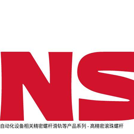
o
a
d
i
n
g
.
.
.
自动化设备相关精密螺杆滑轨等产品系列 - 高精密滚珠螺杆