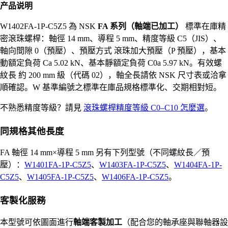
产品说明
W1402FA-1P-C5Z5 為 NSK
FA 系列（軸端已加工）
標準在庫精
密滾珠螺桿：軸徑 14 mm、導程 5 mm、精度等級 C5（JIS）、
軸向間隙 0（預壓）、預壓方式 滾珠加大預壓（P 預壓），基本
動額定負荷 Ca 5.02 kN、基本靜額定負荷 C0a 5.97 kN。有效螺
紋長 約 200 mm 級（代碼 02），軸全長請依 NSK 尺寸表或洽拿
順確認。W 基準編號之標準在庫品規格標準化、交期相對短。
不熟悉精度等級？請見
滾珠螺桿精度等級 C0–C10 怎麼選
。
同規格其他長度
FA 軸徑 14 mm×導程 5 mm 另有下列型號（不同螺紋長／預
壓）：
W1401FA-1P-C5Z5
、
W1403FA-1P-C5Z5
、
W1404FA-1P-
C5Z5
、
W1405FA-1P-C5Z5
、
W1406FA-1P-C5Z5
。
客製化服務
本型號可依圖面進行
軸端客製加工
（配合您的軸承座與聯軸器設