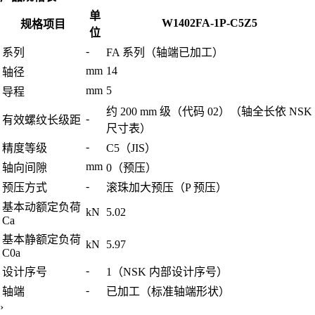
单
W1402FA-1P-C5Z5
规格项目
位
-
系列
FA 系列（轴端已加工）
mm
14
轴径
mm
5
导程
约 200 mm 级（代码 02）（轴全长依 NSK
-
有效螺纹长级距
尺寸表）
-
精度等级
C5（JIS）
mm
轴向间隙
0（预压）
-
预压方式
滚珠加大预压（P 预压）
基本动额定负荷
kN
5.02
Ca
基本静额定负荷
kN
5.97
C0a
-
设计序号
1（NSK 内部设计序号）
-
轴端
已加工（标准轴端形状）
›