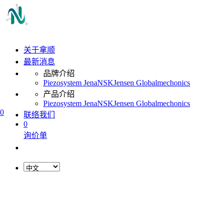
关于拿顺
最新消息
品牌介绍
Piezosystem Jena
NSK
Jensen Global
mechonics
产品介绍
Piezosystem Jena
NSK
Jensen Global
mechonics
0
联络我们
0
询价单
L
o
a