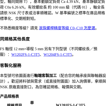
型，軸向間隙 T），基本動額定負荷 Ca 4.39 kN、基本靜額定負
荷 C0a 6.26 kN。有效螺紋長 約 100 mm 級（代碼 01），軸全長
請依 NSK 尺寸表或洽拿順確認。W 基準編號之標準在庫品規格
標準化、交期相對短。
不熟悉精度等級？請見
滾珠螺桿精度等級 C0–C10 怎麼選
。
同規格其他長度
FS 軸徑 12 mm×導程 5 mm 另有下列型號（不同螺紋長／預
壓）：
W1202FS-1-C3T5
、
W1204FS-1-C3T5
。
客製化服務
本型號可依圖面進行
軸端客製加工
（配合您的軸承座與聯軸器設
計）。歡迎將料號與需求（或直接附圖面）加入詢價單，拿順與
NSK 原廠直接對口，為您確認規格、報價與交期。
产品规格表
单
W1201FS-1-C3T5
规格项目