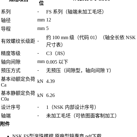
位
-
系列
FS 系列（轴端未加工毛坯）
mm
12
轴径
mm
5
导程
约 100 mm 级（代码 01）（轴全长依 NSK
-
有效螺纹长级距
尺寸表）
-
精度等级
C3（JIS）
mm
轴向间隙
0.005 以下
-
预压方式
无预压（间隙型，轴向间隙 T）
基本动额定负荷
kN
4.39
Ca
基本静额定负荷
kN
6.26
C0a
-
设计序号
1（NSK 内部设计序号）
-
轴端
未加工毛坯（可依图面客制加工）
附件
NSK FS型滾珠螺桿 原廠型錄專章.pdf
下载