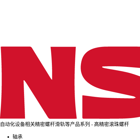
d
i
n
g
.
.
.
自动化设备相关精密螺杆滑轨等产品系列 - 高精密滚珠螺杆
轴承