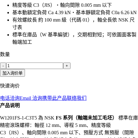
精度等級 C3（JIS）・軸向間隙 0.005 mm 以下
基本動額定負荷 Ca 4.39 kN・基本靜額定負荷 C0a 6.26 kN
有效螺紋長 約 100 mm 級（代碼 01），軸全長依 NSK 尺
寸表
標準在庫品（W 基準編號），交期相對短；可依圖面客製
軸端加工
数量
-
+
加入询价单
快速询价
电话洽询
Email 洽询
携带此产品联络我们
产品说明
W1201FS-1-C3T5 為 NSK
FS 系列（軸端未加工毛坯）
標準在庫
精密滾珠螺桿：軸徑 12 mm、導程 5 mm、精度等級
C3（JIS）、軸向間隙 0.005 mm 以下、預壓方式 無預壓（間隙