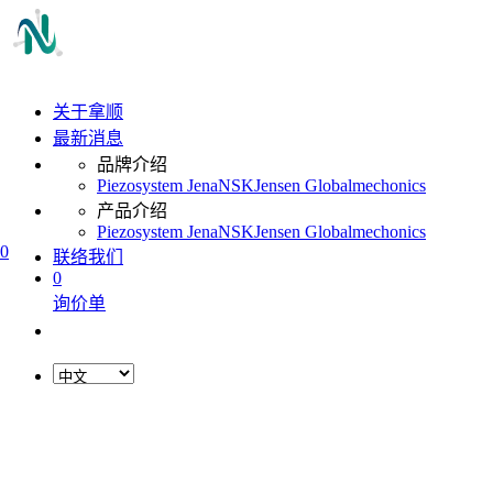
关于拿顺
最新消息
品牌介绍
Piezosystem Jena
NSK
Jensen Global
mechonics
产品介绍
Piezosystem Jena
NSK
Jensen Global
mechonics
0
联络我们
0
询价单
L
o
a