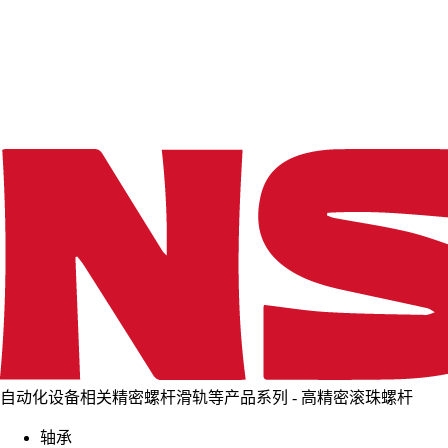
d
i
n
g
.
.
.
自动化设备相关精密螺杆滑轨等产品系列 - 高精密滚珠螺杆
轴承