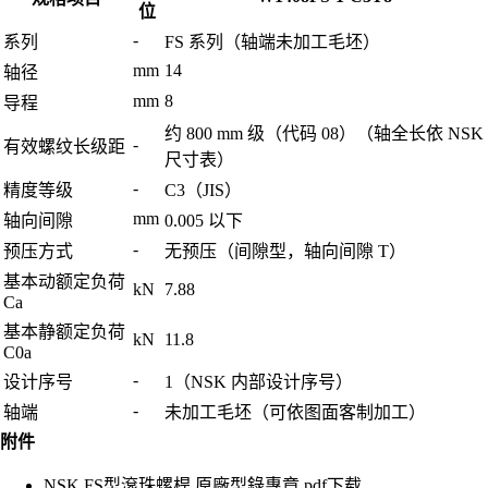
位
-
系列
FS 系列（轴端未加工毛坯）
mm
14
轴径
mm
8
导程
约 800 mm 级（代码 08）（轴全长依 NSK
-
有效螺纹长级距
尺寸表）
-
精度等级
C3（JIS）
mm
轴向间隙
0.005 以下
-
预压方式
无预压（间隙型，轴向间隙 T）
基本动额定负荷
kN
7.88
Ca
基本静额定负荷
kN
11.8
C0a
-
设计序号
1（NSK 内部设计序号）
-
轴端
未加工毛坯（可依图面客制加工）
附件
NSK FS型滾珠螺桿 原廠型錄專章.pdf
下载