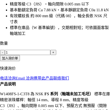
精度等級 C3（JIS）・軸向間隙 0.005 mm 以下
基本動額定負荷 Ca 7.88 kN・基本靜額定負荷 C0a 11.8 kN
有效螺紋長 約 800 mm 級（代碼 08），軸全長依 NSK 尺
寸表
標準在庫品（W 基準編號），交期相對短；可依圖面客製
軸端加工
数量
-
+
加入询价单
快速询价
电话洽询
Email 洽询
携带此产品联络我们
产品说明
W1408FS-1-C3T8 為 NSK
FS 系列（軸端未加工毛坯）
標準在庫
精密滾珠螺桿：軸徑 14 mm、導程 8 mm、精度等級
C3（JIS）、軸向間隙 0.005 mm 以下、預壓方式 無預壓（間隙