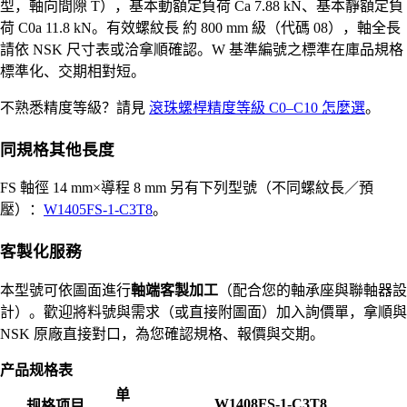
型，軸向間隙 T），基本動額定負荷 Ca 7.88 kN、基本靜額定負
荷 C0a 11.8 kN。有效螺紋長 約 800 mm 級（代碼 08），軸全長
請依 NSK 尺寸表或洽拿順確認。W 基準編號之標準在庫品規格
標準化、交期相對短。
不熟悉精度等級？請見
滾珠螺桿精度等級 C0–C10 怎麼選
。
同規格其他長度
FS 軸徑 14 mm×導程 8 mm 另有下列型號（不同螺紋長／預
壓）：
W1405FS-1-C3T8
。
客製化服務
本型號可依圖面進行
軸端客製加工
（配合您的軸承座與聯軸器設
計）。歡迎將料號與需求（或直接附圖面）加入詢價單，拿順與
NSK 原廠直接對口，為您確認規格、報價與交期。
产品规格表
单
W1408FS-1-C3T8
规格项目