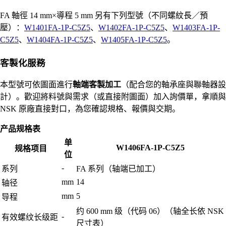
FA 軸徑 14 mm×導程 5 mm 另有下列型號（不同螺紋長／預
壓）：
W1401FA-1P-C5Z5
、
W1402FA-1P-C5Z5
、
W1403FA-1P-
C5Z5
、
W1404FA-1P-C5Z5
、
W1405FA-1P-C5Z5
。
客製化服務
本型號可依圖面進行
軸端客製加工
（配合您的軸承座與聯軸器設
計）。歡迎將料號與需求（或直接附圖面）加入詢價單，拿順與
NSK 原廠直接對口，為您確認規格、報價與交期。
产品规格表
单
W1406FA-1P-C5Z5
规格项目
位
-
系列
FA 系列（轴端已加工）
mm
14
轴径
mm
5
导程
约 600 mm 级（代码 06）（轴全长依 NSK
-
有效螺纹长级距
尺寸表）