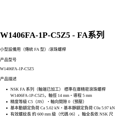
W1406FA-1P-C5Z5 - FA系列
小型設備用（傳統 FA 型）
/
滾珠螺桿
产品型号
W1406FA-1P-C5Z5
产品描述
NSK FA 系列（軸端已加工） 標準在庫精密滾珠螺桿
W1406FA-1P-C5Z5，軸徑 14 mm・導程 5 mm
精度等級 C5（JIS）・軸向間隙 0（預壓）
基本動額定負荷 Ca 5.02 kN・基本靜額定負荷 C0a 5.97 kN
有效螺紋長 約 600 mm 級（代碼 06），軸全長依 NSK 尺