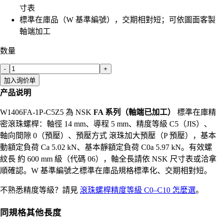
寸表
標準在庫品（W 基準編號），交期相對短；可依圖面客製
軸端加工
数量
-
+
加入询价单
产品说明
W1406FA-1P-C5Z5 為 NSK
FA 系列（軸端已加工）
標準在庫精
密滾珠螺桿：軸徑 14 mm、導程 5 mm、精度等級 C5（JIS）、
軸向間隙 0（預壓）、預壓方式 滾珠加大預壓（P 預壓），基本
動額定負荷 Ca 5.02 kN、基本靜額定負荷 C0a 5.97 kN。有效螺
紋長 約 600 mm 級（代碼 06），軸全長請依 NSK 尺寸表或洽拿
順確認。W 基準編號之標準在庫品規格標準化、交期相對短。
不熟悉精度等級？請見
滾珠螺桿精度等級 C0–C10 怎麼選
。
同規格其他長度