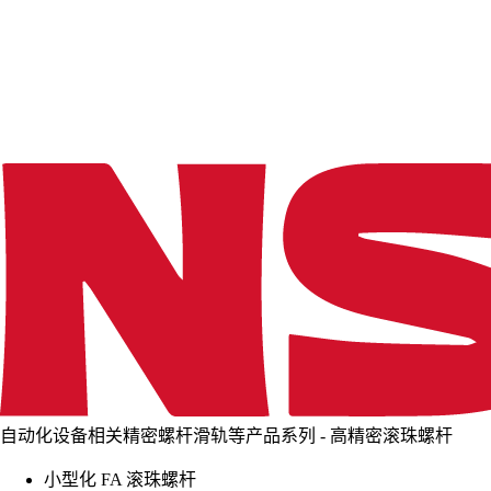
d
i
n
g
.
.
.
自动化设备相关精密螺杆滑轨等产品系列 - 高精密滚珠螺杆
小型化 FA 滚珠螺杆