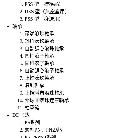
PSS 型（標準品）
USS 型（無塵室用）
FSS 型（搬送用）
轴承
深溝滾珠軸承
斜角滾珠軸承
自動調心滾珠軸承
圓柱滾子軸承
圓錐滾子軸承
自動調心滾子軸承
止推滾珠軸承
滾針軸承
止推斜角滾珠軸承
外球面滾珠連座軸承
軸承箱
DD马达
PS系列
薄型PN、PN2系列
PN3&PN4系列