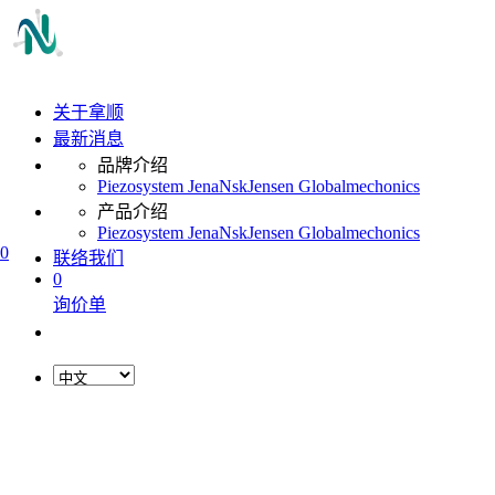
关于拿顺
最新消息
品牌介绍
Piezosystem Jena
Nsk
Jensen Global
mechonics
产品介绍
Piezosystem Jena
Nsk
Jensen Global
mechonics
0
联络我们
0
询价单
L
o
a