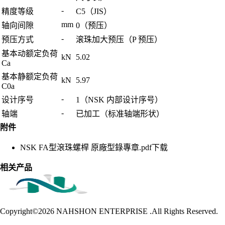
-
精度等级
C5（JIS）
mm
轴向间隙
0（预压）
-
预压方式
滚珠加大预压（P 预压）
基本动额定负荷
kN
5.02
Ca
基本静额定负荷
kN
5.97
C0a
-
设计序号
1（NSK 内部设计序号）
-
轴端
已加工（标准轴端形状）
附件
NSK FA型滾珠螺桿 原廠型錄專章.pdf
下载
相关产品
Copyright©2026
NAHSHON ENTERPRISE .All Rights Reserved.