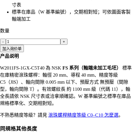
寸表
標準在庫品（W 基準編號），交期相對短；可依圖面客製
軸端加工
数量
-
+
加入询价单
产品说明
W2011FS-1GX-C5T40 為 NSK
FS 系列（軸端未加工毛坯）
標準
在庫精密滾珠螺桿：軸徑 20 mm、導程 40 mm、精度等級
C5（JIS）、軸向間隙 0.005 mm 以下、預壓方式 無預壓（間隙
型，軸向間隙 T）。有效螺紋長 約 1100 mm 級（代碼 11），軸
全長請依 NSK 尺寸表或洽拿順確認。W 基準編號之標準在庫品
規格標準化、交期相對短。
不熟悉精度等級？請見
滾珠螺桿精度等級 C0–C10 怎麼選
。
同規格其他長度