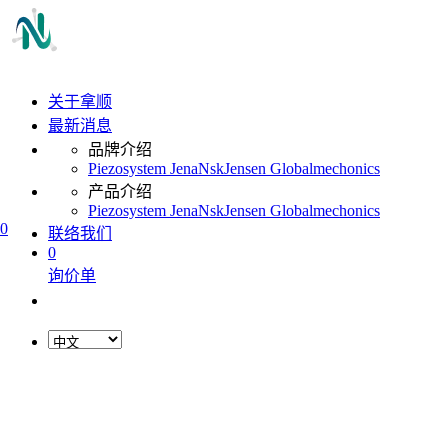
关于拿顺
最新消息
品牌介绍
Piezosystem Jena
Nsk
Jensen Global
mechonics
产品介绍
Piezosystem Jena
Nsk
Jensen Global
mechonics
0
联络我们
0
询价单
L
o
a