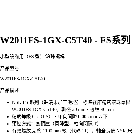
W2011FS-1GX-C5T40 - FS系列
小型設備用（FS 型）
/
滾珠螺桿
产品型号
W2011FS-1GX-C5T40
产品描述
NSK FS 系列（軸端未加工毛坯） 標準在庫精密滾珠螺桿
W2011FS-1GX-C5T40，軸徑 20 mm・導程 40 mm
精度等級 C5（JIS）・軸向間隙 0.005 mm 以下
預壓方式：無預壓（間隙型，軸向間隙 T）
有效螺紋長 約 1100 mm 級（代碼 11），軸全長依 NSK 尺