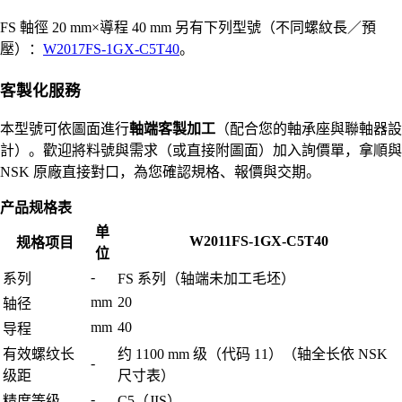
FS 軸徑 20 mm×導程 40 mm 另有下列型號（不同螺紋長／預
壓）：
W2017FS-1GX-C5T40
。
客製化服務
本型號可依圖面進行
軸端客製加工
（配合您的軸承座與聯軸器設
計）。歡迎將料號與需求（或直接附圖面）加入詢價單，拿順與
NSK 原廠直接對口，為您確認規格、報價與交期。
产品规格表
单
W2011FS-1GX-C5T40
规格项目
位
-
系列
FS 系列（轴端未加工毛坯）
mm
20
轴径
mm
40
导程
有效螺纹长
约 1100 mm 级（代码 11）（轴全长依 NSK
-
级距
尺寸表）
-
精度等级
C5（JIS）