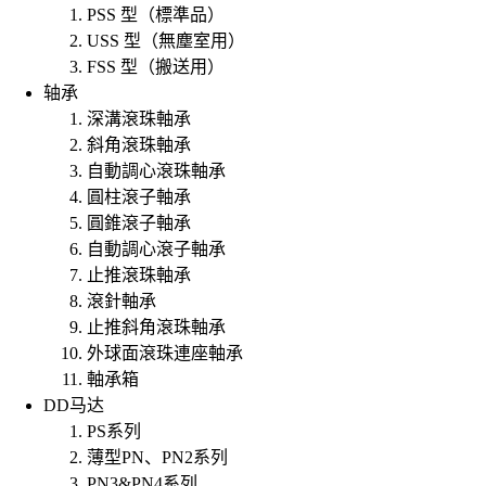
PSS 型（標準品）
USS 型（無塵室用）
FSS 型（搬送用）
轴承
深溝滾珠軸承
斜角滾珠軸承
自動調心滾珠軸承
圓柱滾子軸承
圓錐滾子軸承
自動調心滾子軸承
止推滾珠軸承
滾針軸承
止推斜角滾珠軸承
外球面滾珠連座軸承
軸承箱
DD马达
PS系列
薄型PN、PN2系列
PN3&PN4系列