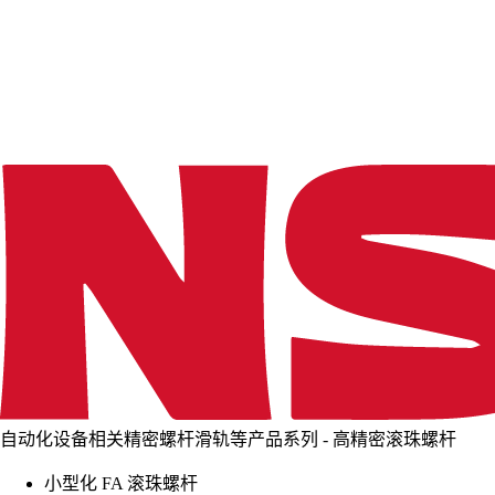
d
i
n
g
.
.
.
自动化设备相关精密螺杆滑轨等产品系列 - 高精密滚珠螺杆
小型化 FA 滚珠螺杆