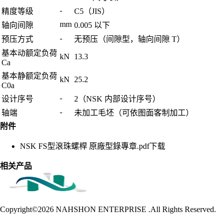
-
精度等级
C5（JIS）
mm
轴向间隙
0.005 以下
-
预压方式
无预压（间隙型，轴向间隙 T）
基本动额定负荷
kN
13.3
Ca
基本静额定负荷
kN
25.2
C0a
-
设计序号
2（NSK 内部设计序号）
-
轴端
未加工毛坯（可依图面客制加工）
附件
NSK FS型滾珠螺桿 原廠型錄專章.pdf
下载
相关产品
Copyright©2026
NAHSHON ENTERPRISE .All Rights Reserved.