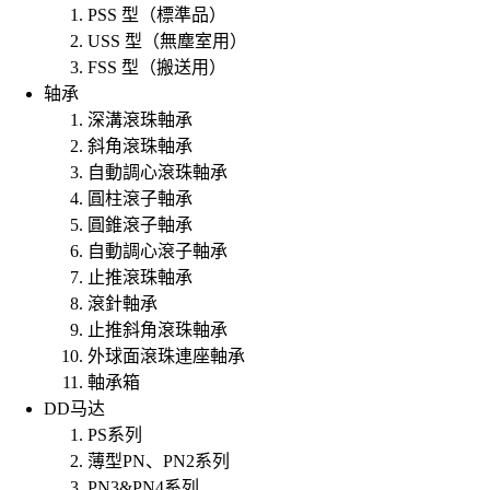
PSS 型（標準品）
USS 型（無塵室用）
FSS 型（搬送用）
轴承
深溝滾珠軸承
斜角滾珠軸承
自動調心滾珠軸承
圓柱滾子軸承
圓錐滾子軸承
自動調心滾子軸承
止推滾珠軸承
滾針軸承
止推斜角滾珠軸承
外球面滾珠連座軸承
軸承箱
DD马达
PS系列
薄型PN、PN2系列
PN3&PN4系列