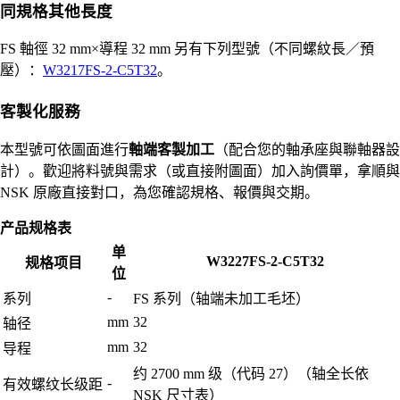
同規格其他長度
FS 軸徑 32 mm×導程 32 mm 另有下列型號（不同螺紋長／預
壓）：
W3217FS-2-C5T32
。
客製化服務
本型號可依圖面進行
軸端客製加工
（配合您的軸承座與聯軸器設
計）。歡迎將料號與需求（或直接附圖面）加入詢價單，拿順與
NSK 原廠直接對口，為您確認規格、報價與交期。
产品规格表
单
W3227FS-2-C5T32
规格项目
位
-
系列
FS 系列（轴端未加工毛坯）
mm
32
轴径
mm
32
导程
约 2700 mm 级（代码 27）（轴全长依
-
有效螺纹长级距
NSK 尺寸表）