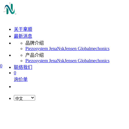
关于拿顺
最新消息
品牌介绍
Piezosystem Jena
Nsk
Jensen Global
mechonics
产品介绍
Piezosystem Jena
Nsk
Jensen Global
mechonics
0
联络我们
0
询价单
L
o
a