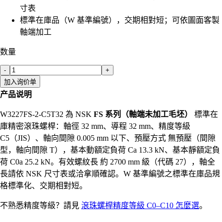
寸表
標準在庫品（W 基準編號），交期相對短；可依圖面客製
軸端加工
数量
-
+
加入询价单
产品说明
W3227FS-2-C5T32 為 NSK
FS 系列（軸端未加工毛坯）
標準在
庫精密滾珠螺桿：軸徑 32 mm、導程 32 mm、精度等級
C5（JIS）、軸向間隙 0.005 mm 以下、預壓方式 無預壓（間隙
型，軸向間隙 T），基本動額定負荷 Ca 13.3 kN、基本靜額定負
荷 C0a 25.2 kN。有效螺紋長 約 2700 mm 級（代碼 27），軸全
長請依 NSK 尺寸表或洽拿順確認。W 基準編號之標準在庫品規
格標準化、交期相對短。
不熟悉精度等級？請見
滾珠螺桿精度等級 C0–C10 怎麼選
。