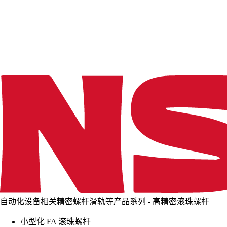
d
i
n
g
.
.
.
自动化设备相关精密螺杆滑轨等产品系列 - 高精密滚珠螺杆
小型化 FA 滚珠螺杆