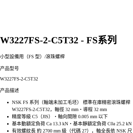
W3227FS-2-C5T32 - FS系列
小型設備用（FS 型）
/
滾珠螺桿
产品型号
W3227FS-2-C5T32
产品描述
NSK FS 系列（軸端未加工毛坯） 標準在庫精密滾珠螺桿
W3227FS-2-C5T32，軸徑 32 mm・導程 32 mm
精度等級 C5（JIS）・軸向間隙 0.005 mm 以下
基本動額定負荷 Ca 13.3 kN・基本靜額定負荷 C0a 25.2 kN
有效螺紋長 約 2700 mm 級（代碼 27），軸全長依 NSK 尺