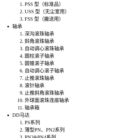
PSS 型（标准品）
USS 型（无尘室用）
FSS 型（搬送用）
轴承
深沟滚珠轴承
斜角滚珠轴承
自动调心滚珠轴承
圆柱滚子轴承
圆锥滚子轴承
自动调心滚子轴承
止推滚珠轴承
滚针轴承
止推斜角滚珠轴承
外球面滚珠连座轴承
轴承箱
DD马达
PS系列
薄型PN、PN2系列
PN3&PN4系列