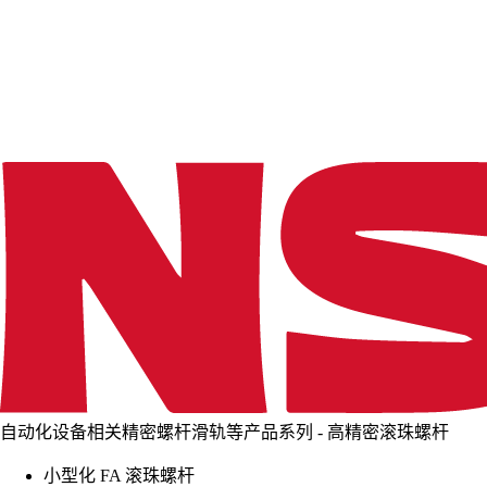
d
i
n
g
.
.
.
自动化设备相关精密螺杆滑轨等产品系列 - 高精密滚珠螺杆
小型化 FA 滚珠螺杆