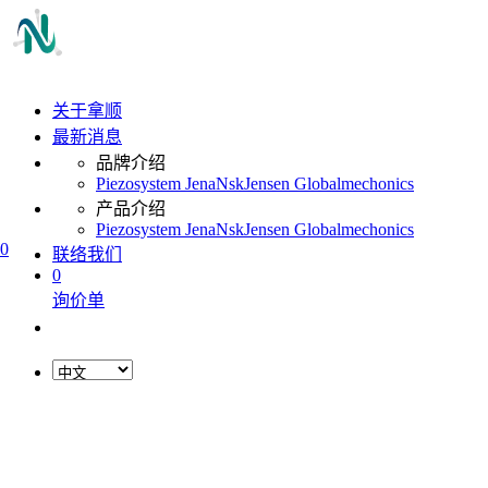
关于拿顺
最新消息
品牌介绍
Piezosystem Jena
Nsk
Jensen Global
mechonics
产品介绍
Piezosystem Jena
Nsk
Jensen Global
mechonics
0
联络我们
0
询价单
L
o
a