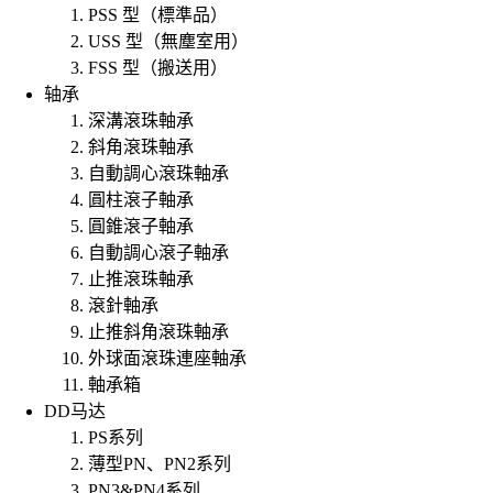
PSS 型（標準品）
USS 型（無塵室用）
FSS 型（搬送用）
轴承
深溝滾珠軸承
斜角滾珠軸承
自動調心滾珠軸承
圓柱滾子軸承
圓錐滾子軸承
自動調心滾子軸承
止推滾珠軸承
滾針軸承
止推斜角滾珠軸承
外球面滾珠連座軸承
軸承箱
DD马达
PS系列
薄型PN、PN2系列
PN3&PN4系列