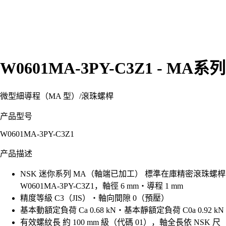
W0601MA-3PY-C3Z1 - MA系列
微型細導程（MA 型）
/
滾珠螺桿
产品型号
W0601MA-3PY-C3Z1
产品描述
NSK 迷你系列 MA（軸端已加工） 標準在庫精密滾珠螺桿
W0601MA-3PY-C3Z1，軸徑 6 mm・導程 1 mm
精度等級 C3（JIS）・軸向間隙 0（預壓）
基本動額定負荷 Ca 0.68 kN・基本靜額定負荷 C0a 0.92 kN
有效螺紋長 約 100 mm 級（代碼 01），軸全長依 NSK 尺