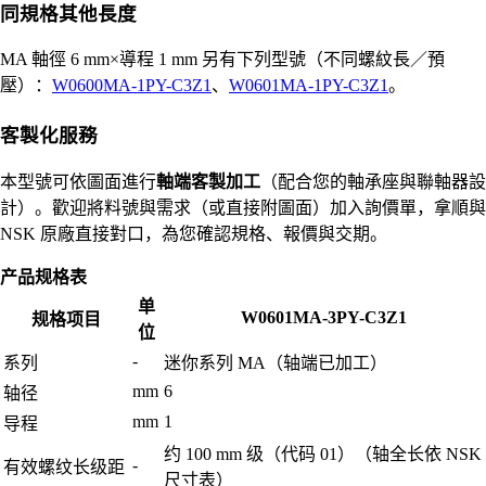
同規格其他長度
MA 軸徑 6 mm×導程 1 mm 另有下列型號（不同螺紋長／預
壓）：
W0600MA-1PY-C3Z1
、
W0601MA-1PY-C3Z1
。
客製化服務
本型號可依圖面進行
軸端客製加工
（配合您的軸承座與聯軸器設
計）。歡迎將料號與需求（或直接附圖面）加入詢價單，拿順與
NSK 原廠直接對口，為您確認規格、報價與交期。
产品规格表
单
W0601MA-3PY-C3Z1
规格项目
位
-
系列
迷你系列 MA（轴端已加工）
mm
6
轴径
mm
1
导程
约 100 mm 级（代码 01）（轴全长依 NSK
-
有效螺纹长级距
尺寸表）