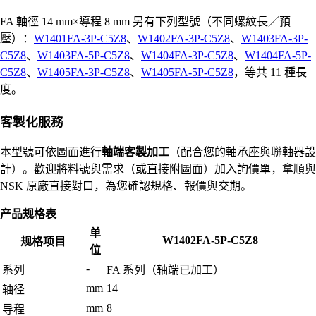
FA 軸徑 14 mm×導程 8 mm 另有下列型號（不同螺紋長／預
壓）：
W1401FA-3P-C5Z8
、
W1402FA-3P-C5Z8
、
W1403FA-3P-
C5Z8
、
W1403FA-5P-C5Z8
、
W1404FA-3P-C5Z8
、
W1404FA-5P-
C5Z8
、
W1405FA-3P-C5Z8
、
W1405FA-5P-C5Z8
，等共 11 種長
度。
客製化服務
本型號可依圖面進行
軸端客製加工
（配合您的軸承座與聯軸器設
計）。歡迎將料號與需求（或直接附圖面）加入詢價單，拿順與
NSK 原廠直接對口，為您確認規格、報價與交期。
产品规格表
单
W1402FA-5P-C5Z8
规格项目
位
-
系列
FA 系列（轴端已加工）
mm
14
轴径
mm
8
导程