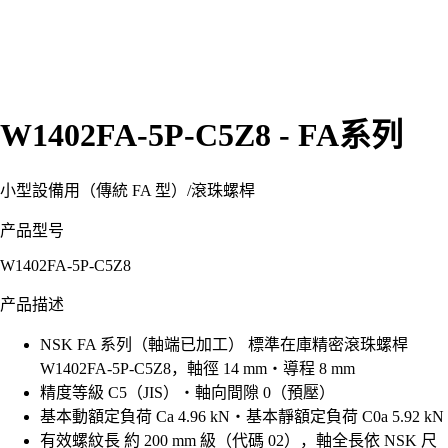
W1402FA-5P-C5Z8 - FA系列
小型設備用（傳統 FA 型）
/
滾珠螺桿
产品型号
W1402FA-5P-C5Z8
产品描述
NSK FA 系列（軸端已加工） 標準在庫精密滾珠螺桿
W1402FA-5P-C5Z8，軸徑 14 mm・導程 8 mm
精度等級 C5（JIS）・軸向間隙 0（預壓）
基本動額定負荷 Ca 4.96 kN・基本靜額定負荷 C0a 5.92 kN
有效螺紋長 約 200 mm 級（代碼 02），軸全長依 NSK 尺