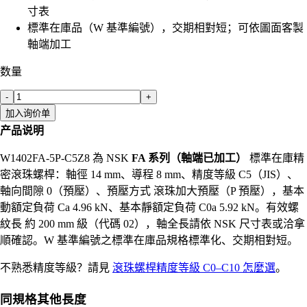
寸表
標準在庫品（W 基準編號），交期相對短；可依圖面客製
軸端加工
数量
-
+
加入询价单
产品说明
W1402FA-5P-C5Z8 為 NSK
FA 系列（軸端已加工）
標準在庫精
密滾珠螺桿：軸徑 14 mm、導程 8 mm、精度等級 C5（JIS）、
軸向間隙 0（預壓）、預壓方式 滾珠加大預壓（P 預壓），基本
動額定負荷 Ca 4.96 kN、基本靜額定負荷 C0a 5.92 kN。有效螺
紋長 約 200 mm 級（代碼 02），軸全長請依 NSK 尺寸表或洽拿
順確認。W 基準編號之標準在庫品規格標準化、交期相對短。
不熟悉精度等級？請見
滾珠螺桿精度等級 C0–C10 怎麼選
。
同規格其他長度