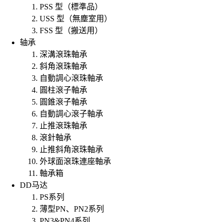
PSS 型（標準品）
USS 型（無塵室用）
FSS 型（搬送用）
轴承
深溝滾珠軸承
斜角滾珠軸承
自動調心滾珠軸承
圓柱滾子軸承
圓錐滾子軸承
自動調心滾子軸承
止推滾珠軸承
滾針軸承
止推斜角滾珠軸承
外球面滾珠連座軸承
軸承箱
DD马达
PS系列
薄型PN、PN2系列
PN3&PN4系列