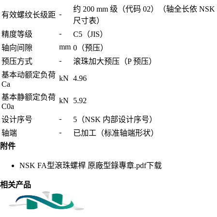
约 200 mm 级（代码 02）（轴全长依 NSK
-
有效螺纹长级距
尺寸表）
-
精度等级
C5（JIS）
mm
轴向间隙
0（预压）
-
预压方式
滚珠加大预压（P 预压）
基本动额定负荷
kN
4.96
Ca
基本静额定负荷
kN
5.92
C0a
-
设计序号
5（NSK 内部设计序号）
-
轴端
已加工（标准轴端形状）
附件
NSK FA型滾珠螺桿 原廠型錄專章.pdf
下载
相关产品