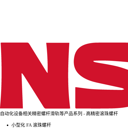
d
i
n
g
.
.
.
自动化设备相关精密螺杆滑轨等产品系列 - 高精密滚珠螺杆
小型化 FA 滚珠螺杆