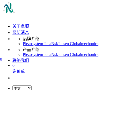
关于拿顺
最新消息
品牌介绍
Piezosystem Jena
Nsk
Jensen Global
mechonics
产品介绍
Piezosystem Jena
Nsk
Jensen Global
mechonics
0
联络我们
0
询价单
L
o
a