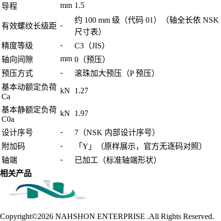
mm
1.5
导程
约 100 mm 级（代码 01）（轴全长依 NSK
-
有效螺纹长级距
尺寸表）
-
精度等级
C3（JIS）
mm
轴向间隙
0（预压）
-
预压方式
滚珠加大预压（P 预压）
基本动额定负荷
kN
1.27
Ca
基本静额定负荷
kN
1.97
C0a
-
设计序号
7（NSK 内部设计序号）
-
附加码
「Y」（原样展示，官方无逐码对照）
-
轴端
已加工（标准轴端形状）
相关产品
Copyright©2026
NAHSHON ENTERPRISE .All Rights Reserved.