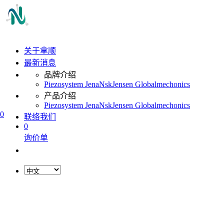
关于拿顺
最新消息
品牌介绍
Piezosystem Jena
Nsk
Jensen Global
mechonics
产品介绍
Piezosystem Jena
Nsk
Jensen Global
mechonics
0
联络我们
0
询价单
L
o
a