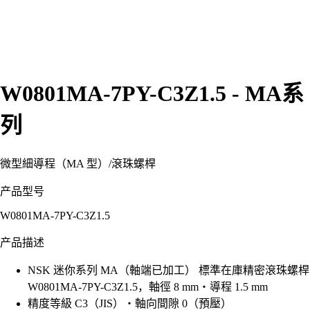
W0801MA-7PY-C3Z1.5 - MA系
列
微型細導程（MA 型）
/
滾珠螺桿
产品型号
W0801MA-7PY-C3Z1.5
产品描述
NSK 迷你系列 MA（軸端已加工） 標準在庫精密滾珠螺桿
W0801MA-7PY-C3Z1.5，軸徑 8 mm・導程 1.5 mm
精度等級 C3（JIS）・軸向間隙 0（預壓）