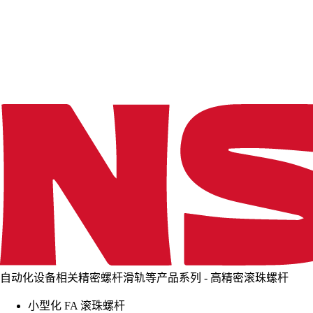
d
i
n
g
.
.
.
自动化设备相关精密螺杆滑轨等产品系列 - 高精密滚珠螺杆
小型化 FA 滚珠螺杆