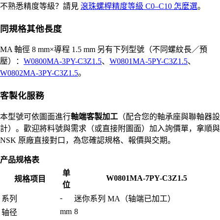
不熟悉精度等級？請見
滾珠螺桿精度等級 C0–C10 怎麼選
。
同規格其他長度
MA 軸徑 8 mm×導程 1.5 mm 另有下列型號（不同螺紋長／預
壓）：
W0800MA-3PY-C3Z1.5
、
W0801MA-5PY-C3Z1.5
、
W0802MA-3PY-C3Z1.5
。
客製化服務
本型號可依圖面進行
軸端客製加工
（配合您的軸承座與聯軸器設
計）。歡迎將料號與需求（或直接附圖面）加入詢價單，拿順與
NSK 原廠直接對口，為您確認規格、報價與交期。
产品规格表
单
W0801MA-7PY-C3Z1.5
规格项目
位
-
系列
迷你系列 MA（轴端已加工）
mm
8
轴径