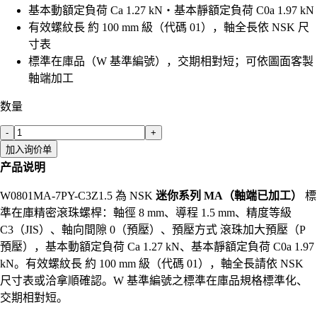
基本動額定負荷 Ca 1.27 kN・基本靜額定負荷 C0a 1.97 kN
有效螺紋長 約 100 mm 級（代碼 01），軸全長依 NSK 尺
寸表
標準在庫品（W 基準編號），交期相對短；可依圖面客製
軸端加工
数量
-
+
加入询价单
产品说明
W0801MA-7PY-C3Z1.5 為 NSK
迷你系列 MA（軸端已加工）
標
準在庫精密滾珠螺桿：軸徑 8 mm、導程 1.5 mm、精度等級
C3（JIS）、軸向間隙 0（預壓）、預壓方式 滾珠加大預壓（P
預壓），基本動額定負荷 Ca 1.27 kN、基本靜額定負荷 C0a 1.97
kN。有效螺紋長 約 100 mm 級（代碼 01），軸全長請依 NSK
尺寸表或洽拿順確認。W 基準編號之標準在庫品規格標準化、
交期相對短。