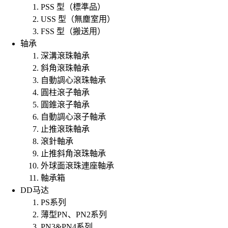
PSS 型（標準品）
USS 型（無塵室用）
FSS 型（搬送用）
轴承
深溝滾珠軸承
斜角滾珠軸承
自動調心滾珠軸承
圓柱滾子軸承
圓錐滾子軸承
自動調心滾子軸承
止推滾珠軸承
滾針軸承
止推斜角滾珠軸承
外球面滾珠連座軸承
軸承箱
DD马达
PS系列
薄型PN、PN2系列
PN3&PN4系列