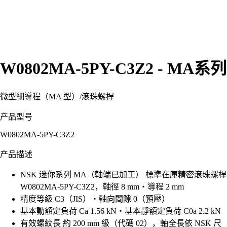
W0802MA-5PY-C3Z2 - MA系列
微型細導程（MA 型）
/
滾珠螺桿
产品型号
W0802MA-5PY-C3Z2
产品描述
NSK 迷你系列 MA（軸端已加工） 標準在庫精密滾珠螺桿
W0802MA-5PY-C3Z2，軸徑 8 mm・導程 2 mm
精度等級 C3（JIS）・軸向間隙 0（預壓）
基本動額定負荷 Ca 1.56 kN・基本靜額定負荷 C0a 2.2 kN
有效螺紋長 約 200 mm 級（代碼 02），軸全長依 NSK 尺