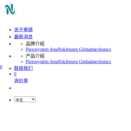
关于拿顺
最新消息
品牌介绍
Piezosystem Jena
Nsk
Jensen Global
mechonics
产品介绍
Piezosystem Jena
Nsk
Jensen Global
mechonics
0
联络我们
0
询价单
L
o
a