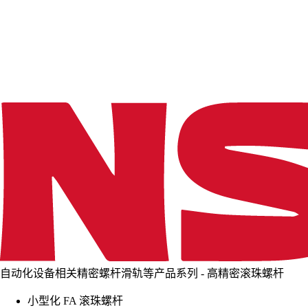
d
i
n
g
.
.
.
自动化设备相关精密螺杆滑轨等产品系列 - 高精密滚珠螺杆
小型化 FA 滚珠螺杆