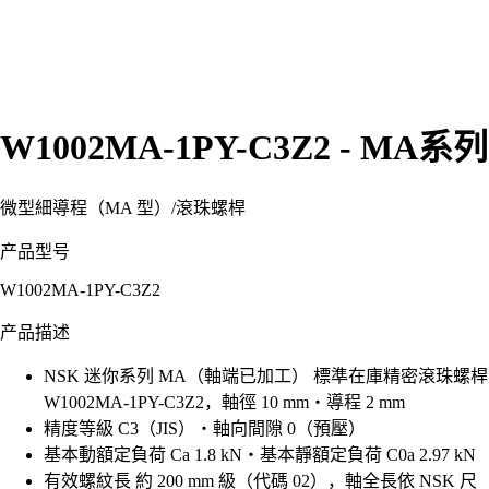
W1002MA-1PY-C3Z2 - MA系列
微型細導程（MA 型）
/
滾珠螺桿
产品型号
W1002MA-1PY-C3Z2
产品描述
NSK 迷你系列 MA（軸端已加工） 標準在庫精密滾珠螺桿
W1002MA-1PY-C3Z2，軸徑 10 mm・導程 2 mm
精度等級 C3（JIS）・軸向間隙 0（預壓）
基本動額定負荷 Ca 1.8 kN・基本靜額定負荷 C0a 2.97 kN
有效螺紋長 約 200 mm 級（代碼 02），軸全長依 NSK 尺