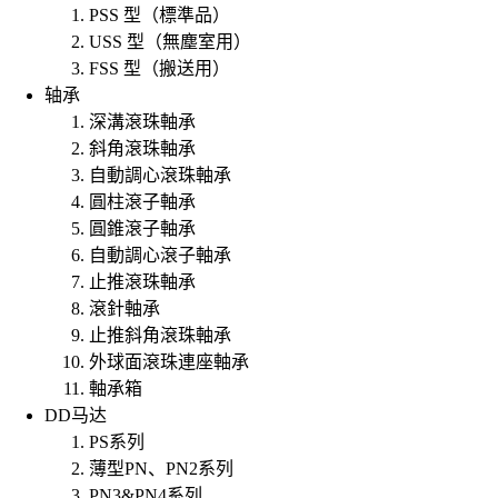
PSS 型（標準品）
USS 型（無塵室用）
FSS 型（搬送用）
轴承
深溝滾珠軸承
斜角滾珠軸承
自動調心滾珠軸承
圓柱滾子軸承
圓錐滾子軸承
自動調心滾子軸承
止推滾珠軸承
滾針軸承
止推斜角滾珠軸承
外球面滾珠連座軸承
軸承箱
DD马达
PS系列
薄型PN、PN2系列
PN3&PN4系列