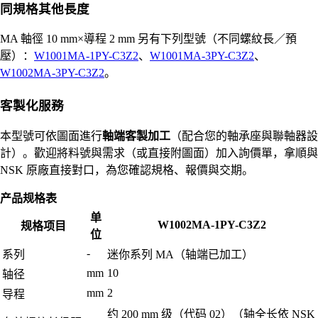
同規格其他長度
MA 軸徑 10 mm×導程 2 mm 另有下列型號（不同螺紋長／預
壓）：
W1001MA-1PY-C3Z2
、
W1001MA-3PY-C3Z2
、
W1002MA-3PY-C3Z2
。
客製化服務
本型號可依圖面進行
軸端客製加工
（配合您的軸承座與聯軸器設
計）。歡迎將料號與需求（或直接附圖面）加入詢價單，拿順與
NSK 原廠直接對口，為您確認規格、報價與交期。
产品规格表
单
W1002MA-1PY-C3Z2
规格项目
位
-
系列
迷你系列 MA（轴端已加工）
mm
10
轴径
mm
2
导程
约 200 mm 级（代码 02）（轴全长依 NSK