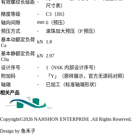
-
有效螺纹长级距
尺寸表）
-
精度等级
C3（JIS）
mm
轴向间隙
0（预压）
-
预压方式
滚珠加大预压（P 预压）
基本动额定负荷
kN
1.8
Ca
基本静额定负荷
kN
2.97
C0a
-
设计序号
1（NSK 内部设计序号）
-
附加码
「Y」（原样展示，官方无逐码对照）
-
轴端
已加工（标准轴端形状）
相关产品
Copyright©2026
NAHSHON ENTERPRISE .All Rights Reserved.
Design by 鱼禾子