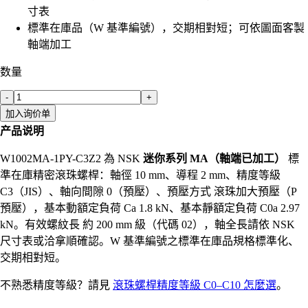
寸表
標準在庫品（W 基準編號），交期相對短；可依圖面客製
軸端加工
数量
-
+
加入询价单
产品说明
W1002MA-1PY-C3Z2 為 NSK
迷你系列 MA（軸端已加工）
標
準在庫精密滾珠螺桿：軸徑 10 mm、導程 2 mm、精度等級
C3（JIS）、軸向間隙 0（預壓）、預壓方式 滾珠加大預壓（P
預壓），基本動額定負荷 Ca 1.8 kN、基本靜額定負荷 C0a 2.97
kN。有效螺紋長 約 200 mm 級（代碼 02），軸全長請依 NSK
尺寸表或洽拿順確認。W 基準編號之標準在庫品規格標準化、
交期相對短。
不熟悉精度等級？請見
滾珠螺桿精度等級 C0–C10 怎麼選
。