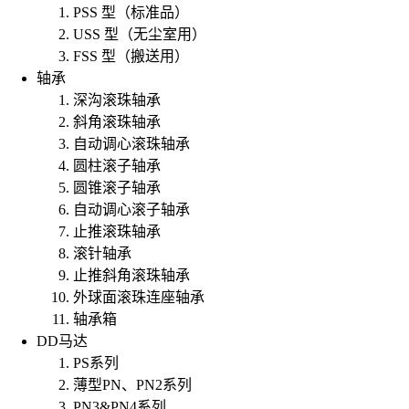
PSS 型（标准品）
USS 型（无尘室用）
FSS 型（搬送用）
轴承
深沟滚珠轴承
斜角滚珠轴承
自动调心滚珠轴承
圆柱滚子轴承
圆锥滚子轴承
自动调心滚子轴承
止推滚珠轴承
滚针轴承
止推斜角滚珠轴承
外球面滚珠连座轴承
轴承箱
DD马达
PS系列
薄型PN、PN2系列
PN3&PN4系列