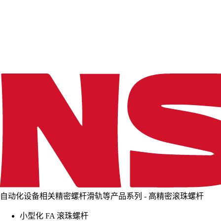
d
i
n
g
.
.
.
自动化设备相关精密螺杆滑轨等产品系列 - 高精密滚珠螺杆
小型化 FA 滚珠螺杆