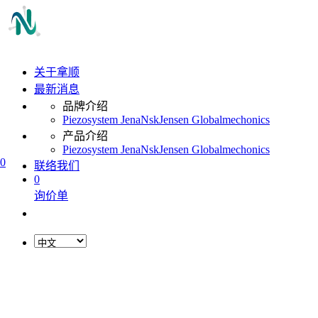
关于拿顺
最新消息
品牌介绍
Piezosystem Jena
Nsk
Jensen Global
mechonics
产品介绍
Piezosystem Jena
Nsk
Jensen Global
mechonics
0
联络我们
0
询价单
L
o
a