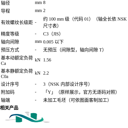
mm
8
轴径
mm
2
导程
约 100 mm 级（代码 01）（轴全长依 NSK
-
有效螺纹长级距
尺寸表）
-
精度等级
C3（JIS）
mm
轴向间隙
0.005 以下
-
预压方式
无预压（间隙型，轴向间隙 T）
基本动额定负荷
kN
1.56
Ca
基本静额定负荷
kN
2.2
C0a
-
设计序号
3（NSK 内部设计序号）
-
附加码
「Y」（原样展示，官方无逐码对照）
-
轴端
未加工毛坯（可依图面客制加工）
相关产品