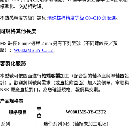
標準化、交期相對短。
不熟悉精度等級？請見
滾珠螺桿精度等級 C0–C10 怎麼選
。
同規格其他長度
MS 軸徑 8 mm×導程 2 mm 另有下列型號（不同螺紋長／預
壓）：
W0802MS-3Y-C3T2
。
客製化服務
本型號可依圖面進行
軸端客製加工
（配合您的軸承座與聯軸器設
計）。歡迎將料號與需求（或直接附圖面）加入詢價單，拿順與
NSK 原廠直接對口，為您確認規格、報價與交期。
产品规格表
单
W0801MS-3Y-C3T2
规格项目
位
-
系列
迷你系列 MS（轴端未加工毛坯）