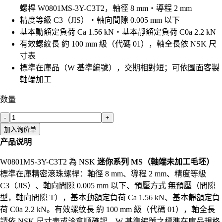
螺桿 W0801MS-3Y-C3T2，軸徑 8 mm・導程 2 mm
精度等級 C3（JIS）・軸向間隙 0.005 mm 以下
基本動額定負荷 Ca 1.56 kN・基本靜額定負荷 C0a 2.2 kN
有效螺紋長 約 100 mm 級（代碼 01），軸全長依 NSK 尺
寸表
標準在庫品（W 基準編號），交期相對短；可依圖面客製
軸端加工
数量
-
+
加入询价单
产品说明
W0801MS-3Y-C3T2 為 NSK
迷你系列 MS（軸端未加工毛坯）
標準在庫精密滾珠螺桿：軸徑 8 mm、導程 2 mm、精度等級
C3（JIS）、軸向間隙 0.005 mm 以下、預壓方式 無預壓（間隙
型，軸向間隙 T），基本動額定負荷 Ca 1.56 kN、基本靜額定負
荷 C0a 2.2 kN。有效螺紋長 約 100 mm 級（代碼 01），軸全長
請依 NSK 尺寸表或洽拿順確認。W 基準編號之標準在庫品規格