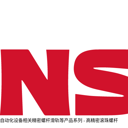
o
a
d
i
n
g
.
.
.
自动化设备相关精密螺杆滑轨等产品系列 - 高精密滚珠螺杆