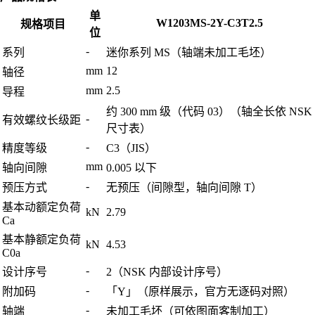
单
W1203MS-2Y-C3T2.5
规格项目
位
-
系列
迷你系列 MS（轴端未加工毛坯）
mm
12
轴径
mm
2.5
导程
约 300 mm 级（代码 03）（轴全长依 NSK
-
有效螺纹长级距
尺寸表）
-
精度等级
C3（JIS）
mm
轴向间隙
0.005 以下
-
预压方式
无预压（间隙型，轴向间隙 T）
基本动额定负荷
kN
2.79
Ca
基本静额定负荷
kN
4.53
C0a
-
设计序号
2（NSK 内部设计序号）
-
附加码
「Y」（原样展示，官方无逐码对照）
-
轴端
未加工毛坯（可依图面客制加工）