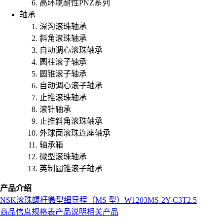
高环境耐性PNZ系列
轴承
深沟滚珠轴承
斜角滚珠轴承
自动调心滚珠轴承
圆柱滚子轴承
圆锥滚子轴承
自动调心滚子轴承
止推滚珠轴承
滚针轴承
止推斜角滚珠轴承
外球面滚珠连座轴承
轴承箱
微型滚珠轴承
英制圆锥滚子轴承
产品介绍
NSK
滚珠螺杆
微型细导程（MS 型）
W1203MS-2Y-C3T2.5
商品信息
规格表
产品说明
相关产品