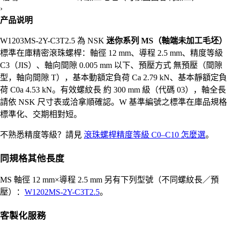
›
产品说明
W1203MS-2Y-C3T2.5 為 NSK
迷你系列 MS（軸端未加工毛坯）
標準在庫精密滾珠螺桿：軸徑 12 mm、導程 2.5 mm、精度等級
C3（JIS）、軸向間隙 0.005 mm 以下、預壓方式 無預壓（間隙
型，軸向間隙 T），基本動額定負荷 Ca 2.79 kN、基本靜額定負
荷 C0a 4.53 kN。有效螺紋長 約 300 mm 級（代碼 03），軸全長
請依 NSK 尺寸表或洽拿順確認。W 基準編號之標準在庫品規格
標準化、交期相對短。
不熟悉精度等級？請見
滾珠螺桿精度等級 C0–C10 怎麼選
。
同規格其他長度
MS 軸徑 12 mm×導程 2.5 mm 另有下列型號（不同螺紋長／預
壓）：
W1202MS-2Y-C3T2.5
。
客製化服務