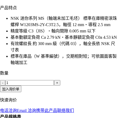
产品特点
NSK 迷你系列 MS（軸端未加工毛坯） 標準在庫精密滾珠
螺桿 W1203MS-2Y-C3T2.5，軸徑 12 mm・導程 2.5 mm
精度等級 C3（JIS）・軸向間隙 0.005 mm 以下
基本動額定負荷 Ca 2.79 kN・基本靜額定負荷 C0a 4.53 kN
有效螺紋長 約 300 mm 級（代碼 03），軸全長依 NSK 尺
寸表
標準在庫品（W 基準編號），交期相對短；可依圖面客製
軸端加工
数量
-
+
加入询价单
快速询价
电话洽询
Email 洽询
携带此产品联络我们
产品规格表