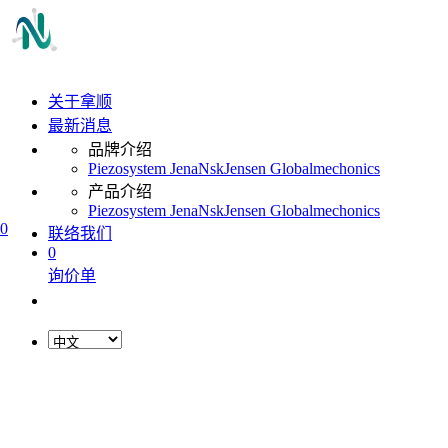
关于拿顺
最新消息
品牌介绍
Piezosystem Jena
Nsk
Jensen Global
mechonics
产品介绍
Piezosystem Jena
Nsk
Jensen Global
mechonics
0
联络我们
0
询价单
L
o
a