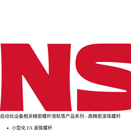
d
i
n
g
.
.
.
自动化设备相关精密螺杆滑轨等产品系列 - 高精密滚珠螺杆
小型化 FA 滚珠螺杆