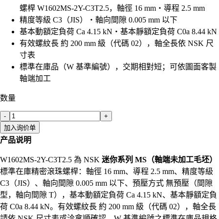
螺桿 W1602MS-2Y-C3T2.5，軸徑 16 mm・導程 2.5 mm
精度等級 C3（JIS）・軸向間隙 0.005 mm 以下
基本動額定負荷 Ca 4.15 kN・基本靜額定負荷 C0a 8.44 kN
有效螺紋長 約 200 mm 級（代碼 02），軸全長依 NSK 尺
寸表
標準在庫品（W 基準編號），交期相對短；可依圖面客製
軸端加工
数量
-
+
加入询价单
产品说明
W1602MS-2Y-C3T2.5 為 NSK
迷你系列 MS（軸端未加工毛坯）
標準在庫精密滾珠螺桿：軸徑 16 mm、導程 2.5 mm、精度等級
C3（JIS）、軸向間隙 0.005 mm 以下、預壓方式 無預壓（間隙
型，軸向間隙 T），基本動額定負荷 Ca 4.15 kN、基本靜額定負
荷 C0a 8.44 kN。有效螺紋長 約 200 mm 級（代碼 02），軸全長
請依 NSK 尺寸表或洽拿順確認。W 基準編號之標準在庫品規格