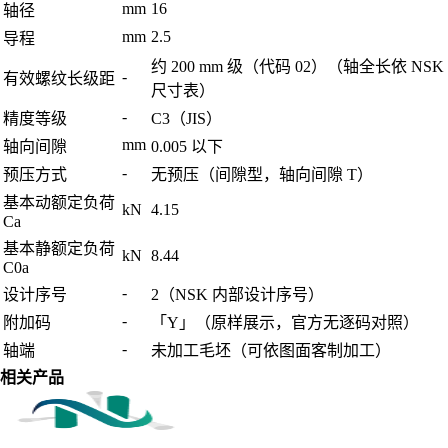
mm
16
轴径
mm
2.5
导程
约 200 mm 级（代码 02）（轴全长依 NSK
-
有效螺纹长级距
尺寸表）
-
精度等级
C3（JIS）
mm
轴向间隙
0.005 以下
-
预压方式
无预压（间隙型，轴向间隙 T）
基本动额定负荷
kN
4.15
Ca
基本静额定负荷
kN
8.44
C0a
-
设计序号
2（NSK 内部设计序号）
-
附加码
「Y」（原样展示，官方无逐码对照）
-
轴端
未加工毛坯（可依图面客制加工）
相关产品