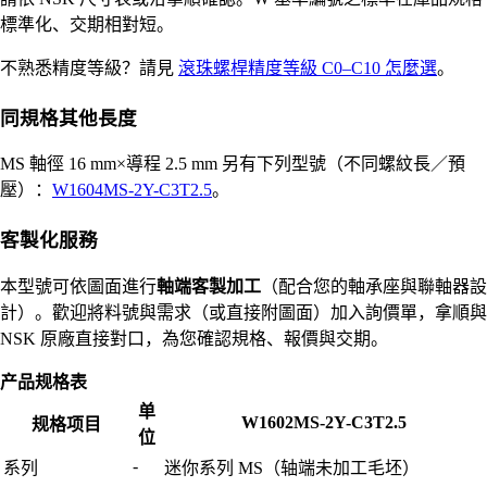
標準化、交期相對短。
不熟悉精度等級？請見
滾珠螺桿精度等級 C0–C10 怎麼選
。
同規格其他長度
MS 軸徑 16 mm×導程 2.5 mm 另有下列型號（不同螺紋長／預
壓）：
W1604MS-2Y-C3T2.5
。
客製化服務
本型號可依圖面進行
軸端客製加工
（配合您的軸承座與聯軸器設
計）。歡迎將料號與需求（或直接附圖面）加入詢價單，拿順與
NSK 原廠直接對口，為您確認規格、報價與交期。
产品规格表
单
W1602MS-2Y-C3T2.5
规格项目
位
-
系列
迷你系列 MS（轴端未加工毛坯）