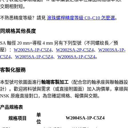
交期相對短。
不熟悉精度等級？請見
滾珠螺桿精度等級 C0–C10 怎麼選
。
同規格其他長度
SA 軸徑 20 mm×導程 4 mm 另有下列型號（不同螺紋長／預
壓）：
W2002SA-1P-C5Z4
、
W2002SA-2P-C5Z4
、
W2003SA-1P-
C5Z4
、
W2005SA-1P-C5Z4
、
W2006SA-1P-C5Z4
。
客製化服務
本型號可依圖面進行
軸端客製加工
（配合您的軸承座與聯軸器設
計）。歡迎將料號與需求（或直接附圖面）加入詢價單，拿順與
NSK 原廠直接對口，為您確認規格、報價與交期。
产品规格表
单
W2004SA-1P-C5Z4
规格项目
位