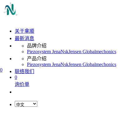
关于拿顺
最新消息
品牌介绍
Piezosystem Jena
Nsk
Jensen Global
mechonics
产品介绍
Piezosystem Jena
Nsk
Jensen Global
mechonics
0
联络我们
0
询价单
L
o
a