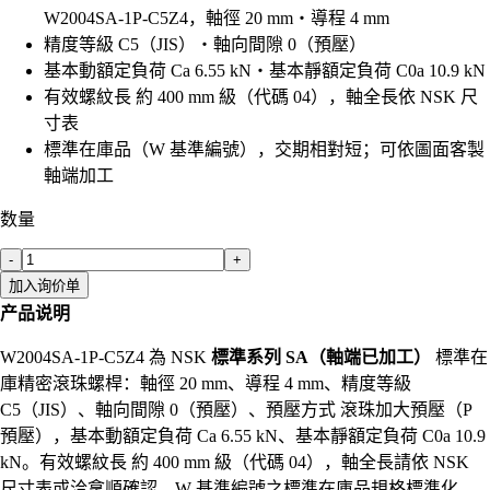
W2004SA-1P-C5Z4，軸徑 20 mm・導程 4 mm
精度等級 C5（JIS）・軸向間隙 0（預壓）
基本動額定負荷 Ca 6.55 kN・基本靜額定負荷 C0a 10.9 kN
有效螺紋長 約 400 mm 級（代碼 04），軸全長依 NSK 尺
寸表
標準在庫品（W 基準編號），交期相對短；可依圖面客製
軸端加工
数量
-
+
加入询价单
产品说明
W2004SA-1P-C5Z4 為 NSK
標準系列 SA（軸端已加工）
標準在
庫精密滾珠螺桿：軸徑 20 mm、導程 4 mm、精度等級
C5（JIS）、軸向間隙 0（預壓）、預壓方式 滾珠加大預壓（P
預壓），基本動額定負荷 Ca 6.55 kN、基本靜額定負荷 C0a 10.9
kN。有效螺紋長 約 400 mm 級（代碼 04），軸全長請依 NSK
尺寸表或洽拿順確認。W 基準編號之標準在庫品規格標準化、