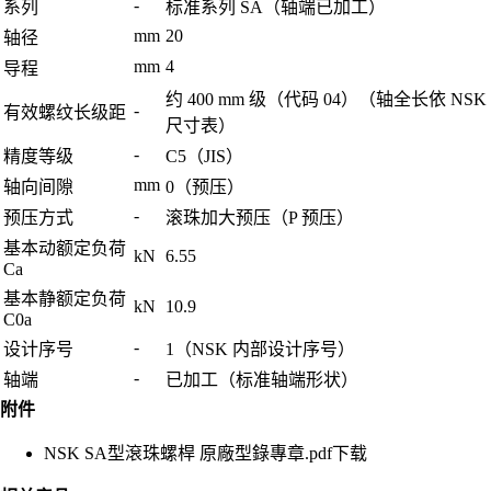
-
系列
标准系列 SA（轴端已加工）
mm
20
轴径
mm
4
导程
约 400 mm 级（代码 04）（轴全长依 NSK
-
有效螺纹长级距
尺寸表）
-
精度等级
C5（JIS）
mm
轴向间隙
0（预压）
-
预压方式
滚珠加大预压（P 预压）
基本动额定负荷
kN
6.55
Ca
基本静额定负荷
kN
10.9
C0a
-
设计序号
1（NSK 内部设计序号）
-
轴端
已加工（标准轴端形状）
附件
NSK SA型滾珠螺桿 原廠型錄專章.pdf
下载