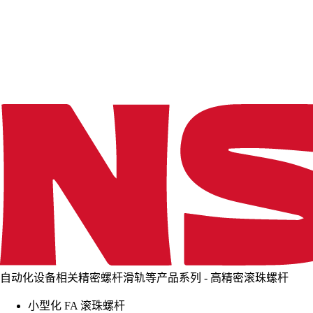
d
i
n
g
.
.
.
自动化设备相关精密螺杆滑轨等产品系列 - 高精密滚珠螺杆
小型化 FA 滚珠螺杆