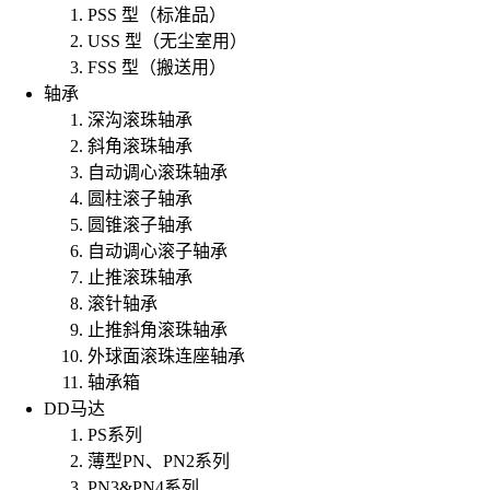
PSS 型（标准品）
USS 型（无尘室用）
FSS 型（搬送用）
轴承
深沟滚珠轴承
斜角滚珠轴承
自动调心滚珠轴承
圆柱滚子轴承
圆锥滚子轴承
自动调心滚子轴承
止推滚珠轴承
滚针轴承
止推斜角滚珠轴承
外球面滚珠连座轴承
轴承箱
DD马达
PS系列
薄型PN、PN2系列
PN3&PN4系列