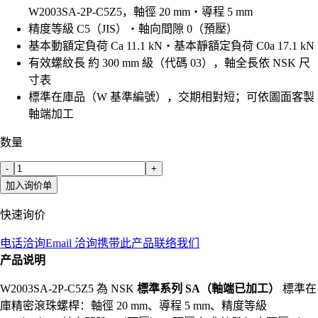
W2003SA-2P-C5Z5，軸徑 20 mm・導程 5 mm
精度等級 C5（JIS）・軸向間隙 0（預壓）
基本動額定負荷 Ca 11.1 kN・基本靜額定負荷 C0a 17.1 kN
有效螺紋長 約 300 mm 級（代碼 03），軸全長依 NSK 尺
寸表
標準在庫品（W 基準編號），交期相對短；可依圖面客製
軸端加工
数量
-
+
加入询价单
快速询价
电话洽询
Email 洽询
携带此产品联络我们
产品说明
W2003SA-2P-C5Z5 為 NSK
標準系列 SA（軸端已加工）
標準在
庫精密滾珠螺桿：軸徑 20 mm、導程 5 mm、精度等級