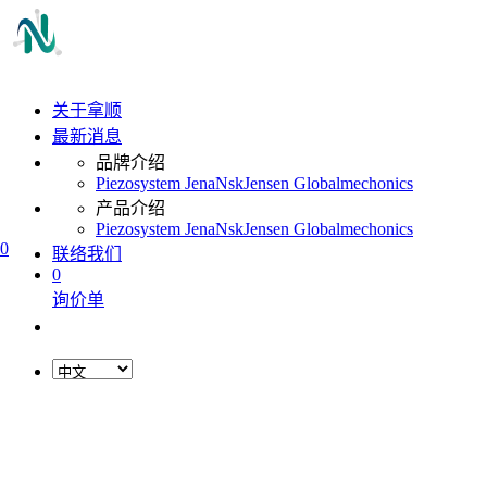
关于拿顺
最新消息
品牌介绍
Piezosystem Jena
Nsk
Jensen Global
mechonics
产品介绍
Piezosystem Jena
Nsk
Jensen Global
mechonics
0
联络我们
0
询价单
L
o
a