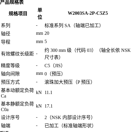
产品规格表
单
W2003SA-2P-C5Z5
规格项目
位
-
系列
标准系列 SA（轴端已加工）
mm
20
轴径
mm
5
导程
约 300 mm 级（代码 03）（轴全长依 NSK
-
有效螺纹长级距
尺寸表）
-
精度等级
C5（JIS）
mm
轴向间隙
0（预压）
-
预压方式
滚珠加大预压（P 预压）
基本动额定负荷
kN
11.1
Ca
基本静额定负荷
kN
17.1
C0a
-
设计序号
2（NSK 内部设计序号）
-
轴端
已加工（标准轴端形状）