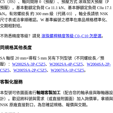
C5（JIS）、軸向間隙 0（預壓）、預壓方式 滾珠加大預壓（P
預壓），基本動額定負荷 Ca 11.1 kN、基本靜額定負荷 C0a 17.1
kN。有效螺紋長 約 300 mm 級（代碼 03），軸全長請依 NSK
尺寸表或洽拿順確認。W 基準編號之標準在庫品規格標準化、
交期相對短。
不熟悉精度等級？請見
滾珠螺桿精度等級 C0–C10 怎麼選
。
同規格其他長度
SA 軸徑 20 mm×導程 5 mm 另有下列型號（不同螺紋長／預
壓）：
W2002SA-3P-C5Z5
、
W2002SA-4P-C5Z5
、
W2004SA-2P-
C5Z5
、
W2005SA-2P-C5Z5
、
W2007SA-1P-C5Z5
。
客製化服務
本型號可依圖面進行
軸端客製加工
（配合您的軸承座與聯軸器設
計）。歡迎將料號與需求（或直接附圖面）加入詢價單，拿順與
NSK 原廠直接對口，為您確認規格、報價與交期。