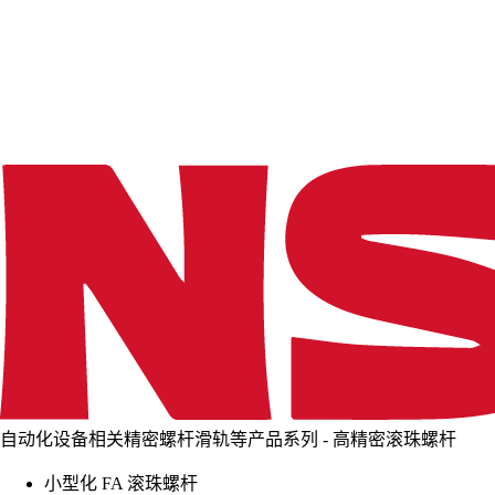
d
i
n
g
.
.
.
自动化设备相关精密螺杆滑轨等产品系列 - 高精密滚珠螺杆
小型化 FA 滚珠螺杆