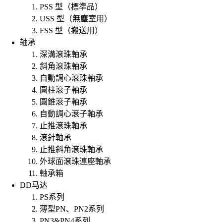
PSS 型（標準品）
USS 型（無塵室用）
FSS 型（搬送用）
轴承
深溝滾珠軸承
斜角滾珠軸承
自動調心滾珠軸承
圓柱滾子軸承
圓錐滾子軸承
自動調心滾子軸承
止推滾珠軸承
滾針軸承
止推斜角滾珠軸承
外球面滾珠連座軸承
軸承箱
DD马达
PS系列
薄型PN、PN2系列
PN3&PN4系列