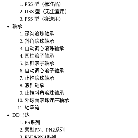
PSS 型（标准品）
USS 型（无尘室用）
FSS 型（搬送用）
轴承
深沟滚珠轴承
斜角滚珠轴承
自动调心滚珠轴承
圆柱滚子轴承
圆锥滚子轴承
自动调心滚子轴承
止推滚珠轴承
滚针轴承
止推斜角滚珠轴承
外球面滚珠连座轴承
轴承箱
DD马达
PS系列
薄型PN、PN2系列
PN3&PN4系列