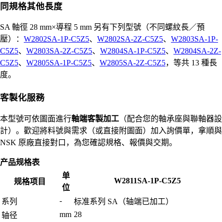
同規格其他長度
SA 軸徑 28 mm×導程 5 mm 另有下列型號（不同螺紋長／預
壓）：
W2802SA-1P-C5Z5
、
W2802SA-2Z-C5Z5
、
W2803SA-1P-
C5Z5
、
W2803SA-2Z-C5Z5
、
W2804SA-1P-C5Z5
、
W2804SA-2Z-
C5Z5
、
W2805SA-1P-C5Z5
、
W2805SA-2Z-C5Z5
，等共 13 種長
度。
客製化服務
本型號可依圖面進行
軸端客製加工
（配合您的軸承座與聯軸器設
計）。歡迎將料號與需求（或直接附圖面）加入詢價單，拿順與
NSK 原廠直接對口，為您確認規格、報價與交期。
产品规格表
单
W2811SA-1P-C5Z5
规格项目
位
-
系列
标准系列 SA（轴端已加工）
mm
28
轴径