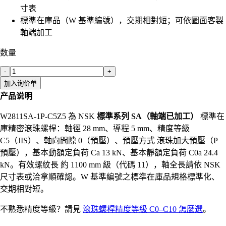
寸表
標準在庫品（W 基準編號），交期相對短；可依圖面客製
軸端加工
数量
-
+
加入询价单
产品说明
W2811SA-1P-C5Z5 為 NSK
標準系列 SA（軸端已加工）
標準在
庫精密滾珠螺桿：軸徑 28 mm、導程 5 mm、精度等級
C5（JIS）、軸向間隙 0（預壓）、預壓方式 滾珠加大預壓（P
預壓），基本動額定負荷 Ca 13 kN、基本靜額定負荷 C0a 24.4
kN。有效螺紋長 約 1100 mm 級（代碼 11），軸全長請依 NSK
尺寸表或洽拿順確認。W 基準編號之標準在庫品規格標準化、
交期相對短。
不熟悉精度等級？請見
滾珠螺桿精度等級 C0–C10 怎麼選
。