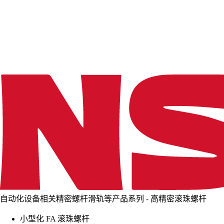
d
i
n
g
.
.
.
自动化设备相关精密螺杆滑轨等产品系列 - 高精密滚珠螺杆
小型化 FA 滚珠螺杆