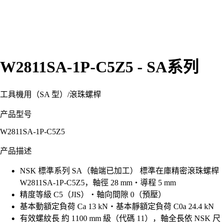
W2811SA-1P-C5Z5 - SA系列
工具機用（SA 型）
/
滾珠螺桿
产品型号
W2811SA-1P-C5Z5
产品描述
NSK 標準系列 SA（軸端已加工） 標準在庫精密滾珠螺桿
W2811SA-1P-C5Z5，軸徑 28 mm・導程 5 mm
精度等級 C5（JIS）・軸向間隙 0（預壓）
基本動額定負荷 Ca 13 kN・基本靜額定負荷 C0a 24.4 kN
有效螺紋長 約 1100 mm 級（代碼 11），軸全長依 NSK 尺