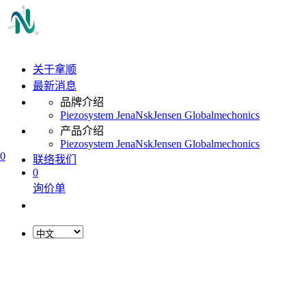
关于拿顺
最新消息
品牌介绍
Piezosystem Jena
Nsk
Jensen Global
mechonics
产品介绍
Piezosystem Jena
Nsk
Jensen Global
mechonics
0
联络我们
0
询价单
L
o
a