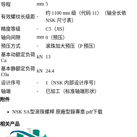
mm
5
导程
约 1100 mm 级（代码 11）（轴全长依
-
有效螺纹长级距
NSK 尺寸表）
-
精度等级
C5（JIS）
mm
轴向间隙
0（预压）
-
预压方式
滚珠加大预压（P 预压）
基本动额定负荷
kN
13
Ca
基本静额定负荷
kN
24.4
C0a
-
设计序号
1（NSK 内部设计序号）
-
轴端
已加工（标准轴端形状）
附件
NSK SA型滾珠螺桿 原廠型錄專章.pdf
下载
相关产品