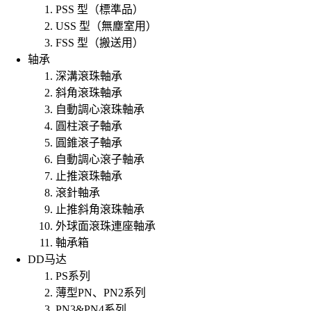
PSS 型（標準品）
USS 型（無塵室用）
FSS 型（搬送用）
轴承
深溝滾珠軸承
斜角滾珠軸承
自動調心滾珠軸承
圓柱滾子軸承
圓錐滾子軸承
自動調心滾子軸承
止推滾珠軸承
滾針軸承
止推斜角滾珠軸承
外球面滾珠連座軸承
軸承箱
DD马达
PS系列
薄型PN、PN2系列
PN3&PN4系列